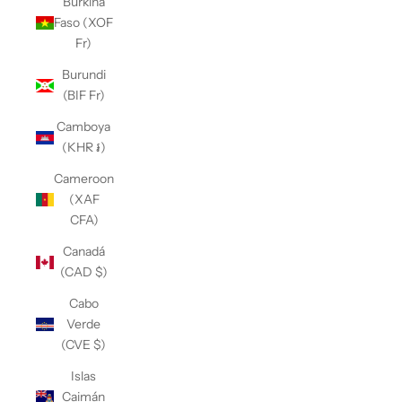
Burkina
Faso (XOF
Fr)
Burundi
(BIF Fr)
Camboya
(KHR ៛)
Cameroon
(XAF
CFA)
Canadá
(CAD $)
Cabo
Verde
(CVE $)
Islas
Caimán