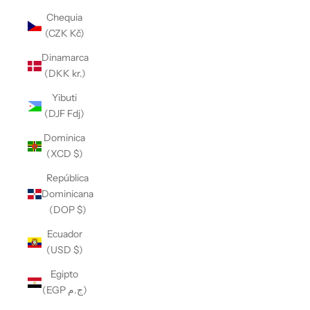
Chequia
(CZK Kč)
Dinamarca
(DKK kr.)
Yibuti
(DJF Fdj)
Dominica
(XCD $)
República
Dominicana
(DOP $)
Ecuador
(USD $)
Egipto
(EGP ج.م)