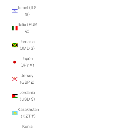
Israel (ILS
₪)
Italia (EUR
€)
Jamaica
(JMD $)
Japón
(JPY ¥)
Jersey
(GBP £)
Jordania
(USD $)
Kazakhstan
(KZT ₸)
Kenia