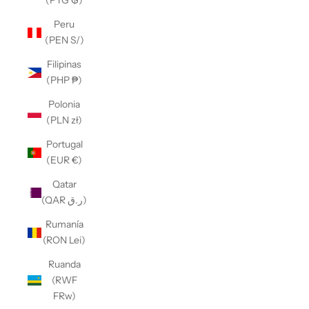
(PYG ₲)
Peru
(PEN S/)
Filipinas
(PHP ₱)
Polonia
(PLN zł)
Portugal
(EUR €)
Qatar
(QAR ر.ق)
Rumanía
(RON Lei)
Ruanda
(RWF
FRw)