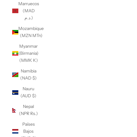
Marruecos
(MAD
د.م.)
Mozambique
(MZN MTn)
Myanmar
(Birmania)
(MMK K)
Namibia
(NAD $)
Nauru
(AUD $)
Nepal
(NPR Rs.)
Países
Bajos