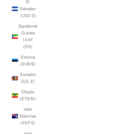
El
Salvador
(USD $)
Equatorial
Guinea
(XAF
CFA)
Estonia
(EUR €)
Eswatini
(SZL E)
Etiopía
(ETB Br)
Islas
Malvinas
(FKP £)
Islas