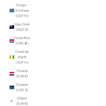
Congo -
Kinshasa
(CDF Fr)
Islas Cook
(NZD $)
Costa Rica
(CRC ₡)
Costa de
Marfil
(XOF Fr)
Croacia
(EUR €)
Curaçao
(USD $)
Chipre
(EUR €)