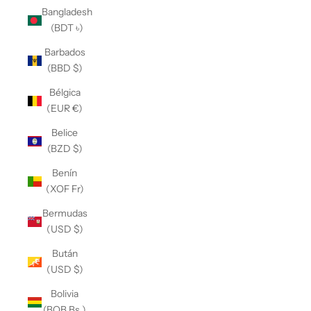
Bangladesh
(BDT ৳)
Barbados
(BBD $)
Bélgica
(EUR €)
Belice
(BZD $)
Benín
(XOF Fr)
Bermudas
(USD $)
Bután
(USD $)
Bolivia
(BOB Bs.)