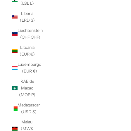
(LSL L)
Liberia
(LRD $)
Liechtenstein
(CHF CHF)
Lituania
(EUR €)
Luxemburgo
(EUR €)
RAE de
Macao
(MOP P)
Madagascar
(USD $)
Malaui
(MWK