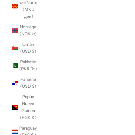
del Norte
(MKD
ден)
Noruega
(NOK kr)
Omán
(USD $)
Pakistán
(PKR ₨)
Panamá
(USD $)
Papúa
Nueva
Guinea
(PGK K)
Paraguay