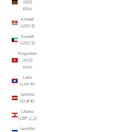
(KES
KSh)
Kiribati
(USD $)
Kuwait
(USD $)
Kirguistán
(KGS
som)
Laos
(LAK ₭)
Letonia
(EUR €)
Líbano
(LBP ل.ل)
Lesotho