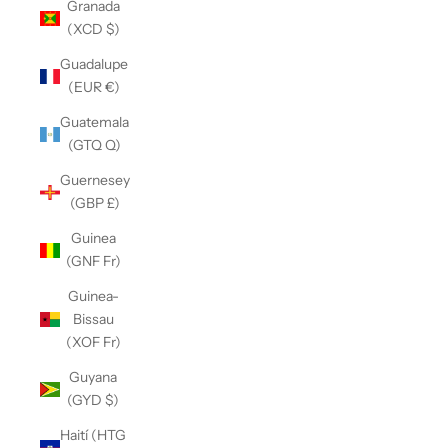
Granada
(XCD $)
Guadalupe
(EUR €)
Guatemala
(GTQ Q)
Guernesey
(GBP £)
Guinea
(GNF Fr)
Guinea-
Bissau
(XOF Fr)
Guyana
(GYD $)
Haití (HTG