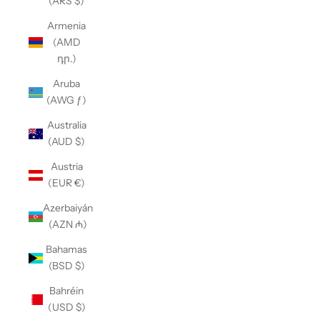
(ARS $)
Armenia
(AMD
դր.)
Aruba
(AWG ƒ)
Australia
(AUD $)
Austria
(EUR €)
Azerbaiyán
(AZN ₼)
Bahamas
(BSD $)
Bahréin
(USD $)