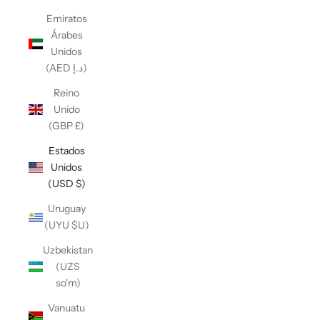
Emiratos
Árabes
Unidos
(AED د.إ)
Reino
Unido
(GBP £)
Estados
Unidos
(USD $)
Uruguay
(UYU $U)
Uzbekistan
(UZS
so'm)
Vanuatu