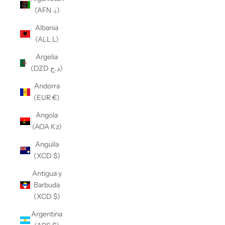
(AFN ؋)
Albania
(ALL L)
Argelia
(DZD د.ج)
Andorra
(EUR €)
Angola
(AOA Kz)
Anguila
(XCD $)
Antigua y
Barbuda
(XCD $)
Argentina