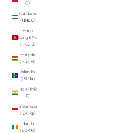
G)
Honduras
(HNL L)
Hong
Kong RAE
(HKD $)
Hungría
(HUF Ft)
Islandia
(ISK kr)
India (INR
₹)
Indonesia
(IDR Rp)
Irlanda
(EUR €)