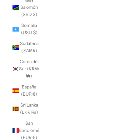
Islas
Salomón
(SBD $)
Somalia
(USD $)
Sudáfrica
(ZAR R)
Corea del
Sur (KRW
₩)
España
(EUR €)
Sri Lanka
(LKR ₨)
San
Bartolomé
(EUR €)