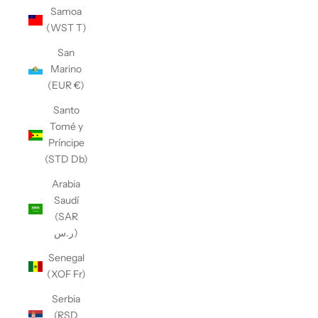
Samoa
(WST T)
San
Marino
(EUR €)
Santo
Tomé y
Príncipe
(STD Db)
Arabia
Saudí
(SAR
ر.س)
Senegal
(XOF Fr)
Serbia
(RSD