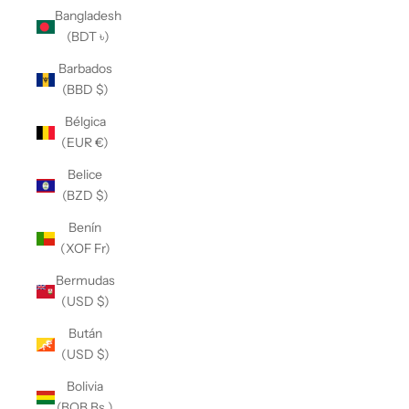
Bangladesh
(BDT ৳)
Barbados
(BBD $)
Bélgica
(EUR €)
Belice
(BZD $)
Benín
(XOF Fr)
Bermudas
(USD $)
Bután
(USD $)
Bolivia
(BOB Bs.)