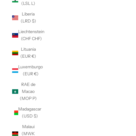
(LSL L)
Liberia
(LRD $)
Liechtenstein
(CHF CHF)
Lituania
(EUR €)
Luxemburgo
(EUR €)
RAE de
Macao
(MOP P)
Madagascar
(USD $)
Malaui
(MWK