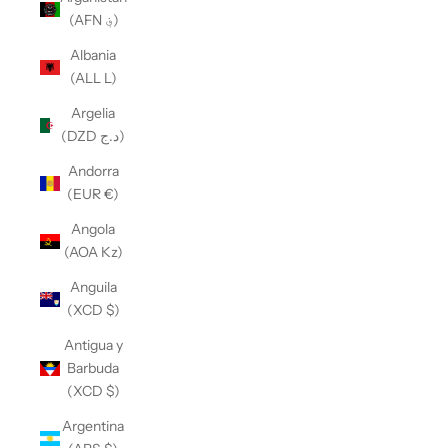
(AFN ؋)
Albania
(ALL L)
Argelia
(DZD د.ج)
Andorra
(EUR €)
Angola
(AOA Kz)
Anguila
(XCD $)
Antigua y
Barbuda
(XCD $)
Argentina