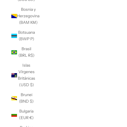
Bosnia y
Herzegovina
(BAM КМ)
Botsuana
(BWP P)
Brasil
(BRL R$)
Islas
Vírgenes
Británicas
(USD $)
Brunei
(BND $)
Bulgaria
(EUR €)