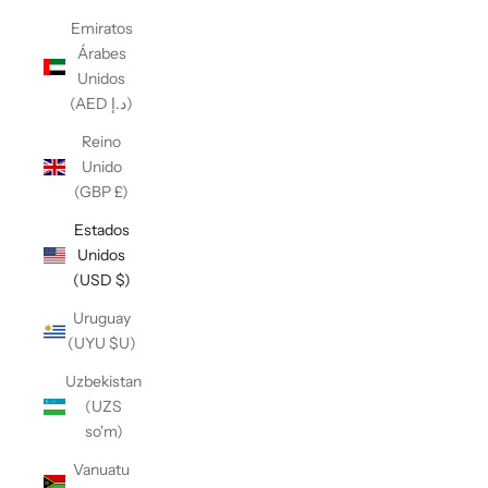
Emiratos
Árabes
Unidos
(AED د.إ)
Reino
Unido
(GBP £)
Estados
Unidos
(USD $)
Uruguay
(UYU $U)
Uzbekistan
(UZS
so'm)
Vanuatu