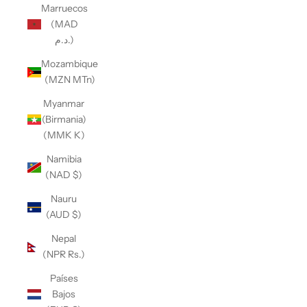
Marruecos
(MAD
د.م.)
Mozambique
(MZN MTn)
Myanmar
(Birmania)
(MMK K)
Namibia
(NAD $)
Nauru
(AUD $)
Nepal
(NPR Rs.)
Países
Bajos