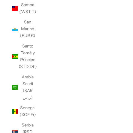
Samoa
(WST T)
San
Marino
(EUR €)
Santo
Tomé y
Príncipe
(STD Db)
Arabia
Saudí
(SAR
ر.س)
Senegal
(XOF Fr)
Serbia
(RSD