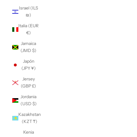
Israel (ILS
₪)
Italia (EUR
€)
Jamaica
(JMD $)
Japón
(JPY ¥)
Jersey
(GBP £)
Jordania
(USD $)
Kazakhstan
(KZT ₸)
Kenia