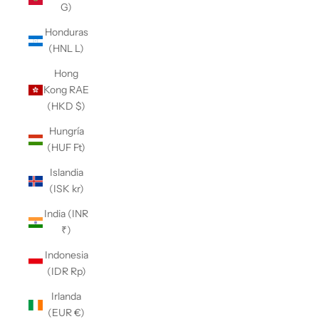
G)
Honduras
(HNL L)
Hong
Kong RAE
(HKD $)
Hungría
(HUF Ft)
Islandia
(ISK kr)
India (INR
₹)
Indonesia
(IDR Rp)
Irlanda
(EUR €)