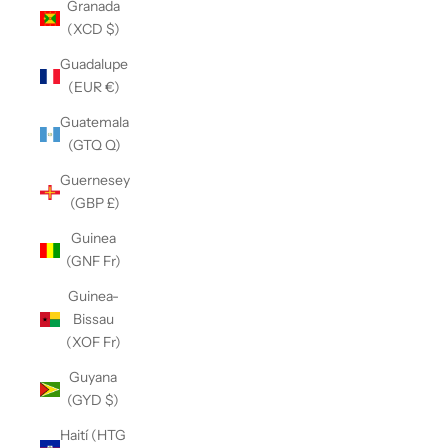
Granada
(XCD $)
Guadalupe
(EUR €)
Guatemala
(GTQ Q)
Guernesey
(GBP £)
Guinea
(GNF Fr)
Guinea-
Bissau
(XOF Fr)
Guyana
(GYD $)
Haití (HTG