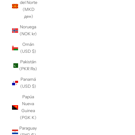
del Norte
(MKD
ден)
Noruega
(NOK kr)
Omán
(USD $)
Pakistán
(PKR ₨)
Panamá
(USD $)
Papúa
Nueva
Guinea
(PGK K)
Paraguay