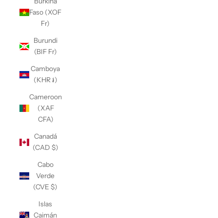
Burkina
Faso (XOF
Fr)
Burundi
(BIF Fr)
Camboya
(KHR ៛)
Cameroon
(XAF
CFA)
Canadá
(CAD $)
Cabo
Verde
(CVE $)
Islas
Caimán