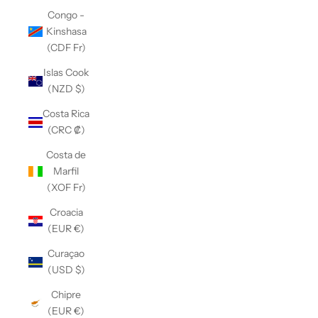
Congo -
Kinshasa
(CDF Fr)
Islas Cook
(NZD $)
Costa Rica
(CRC ₡)
Costa de
Marfil
(XOF Fr)
Croacia
(EUR €)
Curaçao
(USD $)
Chipre
(EUR €)