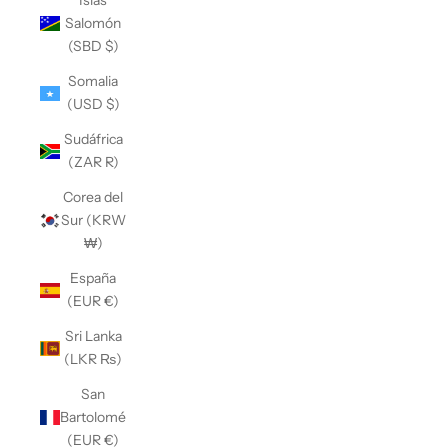
Islas
Salomón
(SBD $)
Somalia
(USD $)
Sudáfrica
(ZAR R)
Corea del
Sur (KRW
₩)
España
(EUR €)
Sri Lanka
(LKR ₨)
San
Bartolomé
(EUR €)