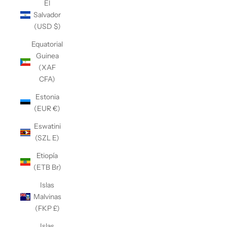
El
Salvador
(USD $)
Equatorial
Guinea
(XAF
CFA)
Estonia
(EUR €)
Eswatini
(SZL E)
Etiopía
(ETB Br)
Islas
Malvinas
(FKP £)
Islas