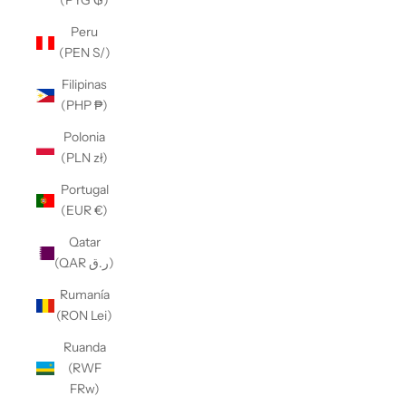
(PYG ₲)
Peru
(PEN S/)
Filipinas
(PHP ₱)
Polonia
(PLN zł)
Portugal
(EUR €)
Qatar
(QAR ر.ق)
Rumanía
(RON Lei)
Ruanda
(RWF
FRw)