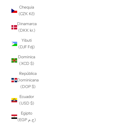
Chequia
(CZK Kč)
Dinamarca
(DKK kr.)
Yibuti
(DJF Fdj)
Dominica
(XCD $)
República
Dominicana
(DOP $)
Ecuador
(USD $)
Egipto
(EGP ج.م)