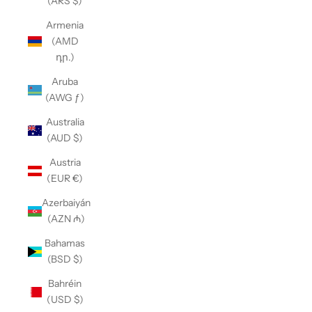
(ARS $)
Armenia
(AMD
դր.)
Aruba
(AWG ƒ)
Australia
(AUD $)
Austria
(EUR €)
Azerbaiyán
(AZN ₼)
Bahamas
(BSD $)
Bahréin
(USD $)