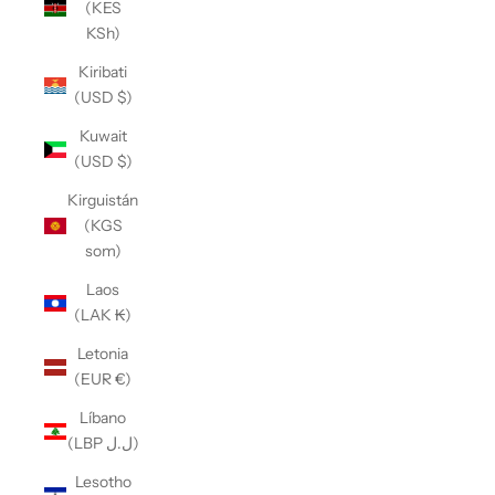
(KES
KSh)
Kiribati
(USD $)
Kuwait
(USD $)
Kirguistán
(KGS
som)
Laos
(LAK ₭)
Letonia
(EUR €)
Líbano
(LBP ل.ل)
Lesotho