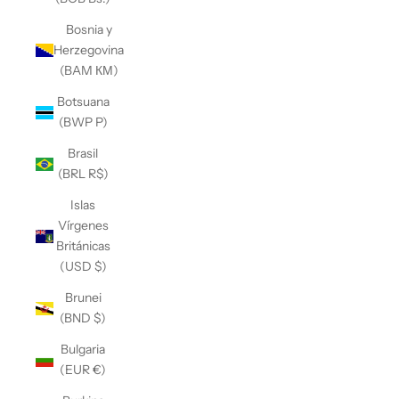
Bosnia y
Herzegovina
(BAM КМ)
Botsuana
(BWP P)
Brasil
(BRL R$)
Islas
Vírgenes
Británicas
(USD $)
Brunei
(BND $)
Bulgaria
(EUR €)