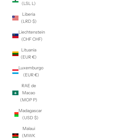
(LSL L)
Liberia
(LRD $)
Liechtenstein
(CHF CHF)
Lituania
(EUR €)
Luxemburgo
(EUR €)
RAE de
Macao
(MOP P)
Madagascar
(USD $)
Malaui
(MWK