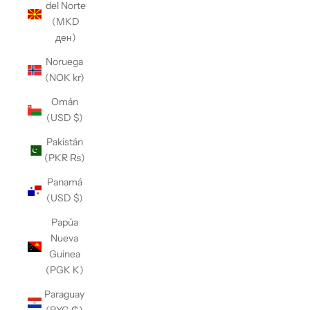
del Norte
(MKD
ден)
Noruega
(NOK kr)
Omán
(USD $)
Pakistán
(PKR ₨)
Panamá
(USD $)
Papúa
Nueva
Guinea
(PGK K)
Paraguay