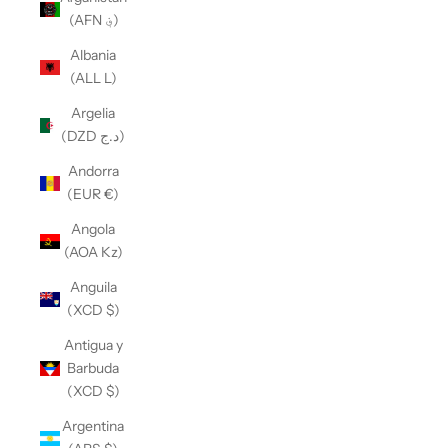
(AFN ؋)
Albania
(ALL L)
Argelia
(DZD د.ج)
Andorra
(EUR €)
Angola
(AOA Kz)
Anguila
(XCD $)
Antigua y
Barbuda
(XCD $)
Argentina