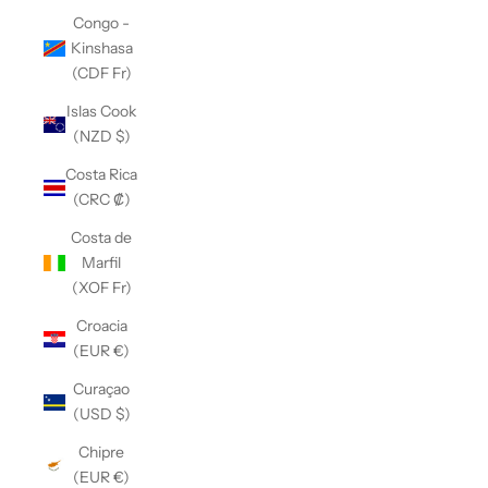
Congo -
Kinshasa
(CDF Fr)
Islas Cook
(NZD $)
Costa Rica
(CRC ₡)
Costa de
Marfil
(XOF Fr)
Croacia
(EUR €)
Curaçao
(USD $)
Chipre
(EUR €)