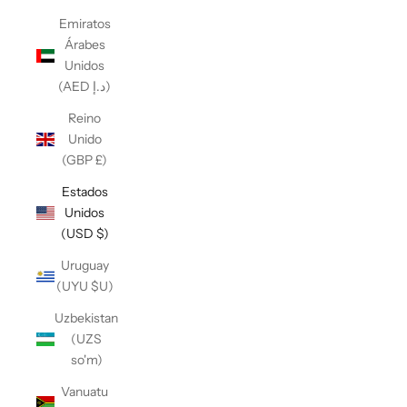
Emiratos
Árabes
Unidos
(AED د.إ)
Reino
Unido
(GBP £)
Estados
Unidos
(USD $)
Uruguay
(UYU $U)
Uzbekistan
(UZS
so'm)
Vanuatu