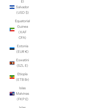
El
Salvador
(USD $)
Equatorial
Guinea
(XAF
CFA)
Estonia
(EUR €)
Eswatini
(SZL E)
Etiopía
(ETB Br)
Islas
Malvinas
(FKP £)
Islas