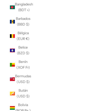
Bangladesh
(BDT ৳)
Barbados
(BBD $)
Bélgica
(EUR €)
Belice
(BZD $)
Benín
(XOF Fr)
Bermudas
(USD $)
Bután
(USD $)
Bolivia
(BOB Bs.)