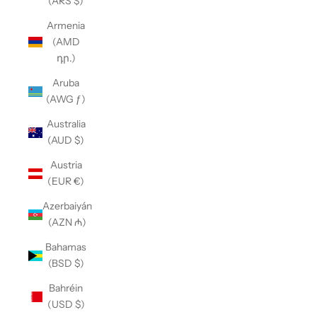
(ARS $)
Armenia
(AMD
դր.)
Aruba
(AWG ƒ)
Australia
(AUD $)
Austria
(EUR €)
Azerbaiyán
(AZN ₼)
Bahamas
(BSD $)
Bahréin
(USD $)