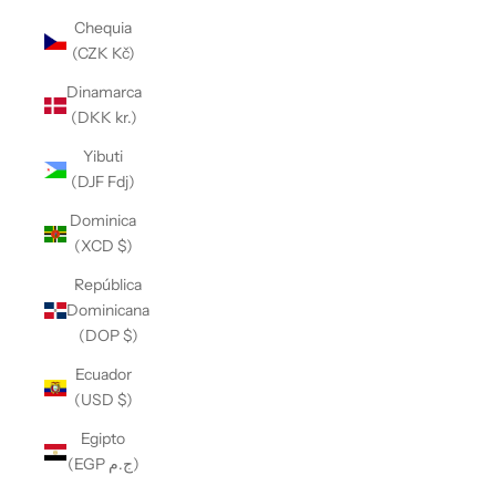
Chequia
(CZK Kč)
Dinamarca
(DKK kr.)
Yibuti
(DJF Fdj)
Dominica
(XCD $)
República
Dominicana
(DOP $)
Ecuador
(USD $)
Egipto
(EGP ج.م)