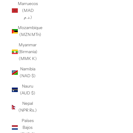
Marruecos
(MAD
د.م.)
Mozambique
(MZN MTn)
Myanmar
(Birmania)
(MMK K)
Namibia
(NAD $)
Nauru
(AUD $)
Nepal
(NPR Rs.)
Países
Bajos