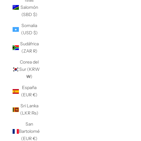
Islas
Salomón
(SBD $)
Somalia
(USD $)
Sudáfrica
(ZAR R)
Corea del
Sur (KRW
₩)
España
(EUR €)
Sri Lanka
(LKR ₨)
San
Bartolomé
(EUR €)