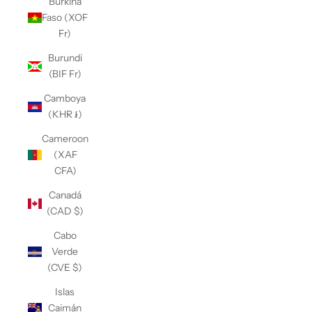
Burkina
Faso (XOF
Fr)
Burundi
(BIF Fr)
Camboya
(KHR ៛)
Cameroon
(XAF
CFA)
Canadá
(CAD $)
Cabo
Verde
(CVE $)
Islas
Caimán