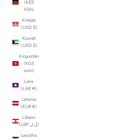
(KES
KSh)
Kiribati
(USD $)
Kuwait
(USD $)
Kirguistán
(KGS
som)
Laos
(LAK ₭)
Letonia
(EUR €)
Líbano
(LBP ل.ل)
Lesotho