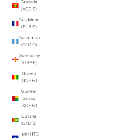
Granada
(XCD $)
Guadalupe
(EUR €)
Guatemala
(GTQ Q)
Guernesey
(GBP £)
Guinea
(GNF Fr)
Guinea-
Bissau
(XOF Fr)
Guyana
(GYD $)
Haití (HTG