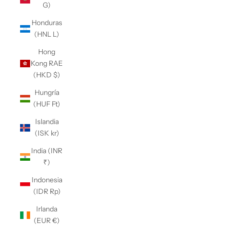
G)
Honduras
(HNL L)
Hong
Kong RAE
(HKD $)
Hungría
(HUF Ft)
Islandia
(ISK kr)
India (INR
₹)
Indonesia
(IDR Rp)
Irlanda
(EUR €)