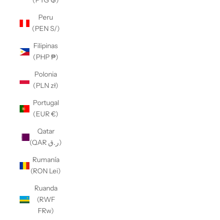
(PYG ₲)
Peru
(PEN S/)
Filipinas
(PHP ₱)
Polonia
(PLN zł)
Portugal
(EUR €)
Qatar
(QAR ر.ق)
Rumanía
(RON Lei)
Ruanda
(RWF
FRw)