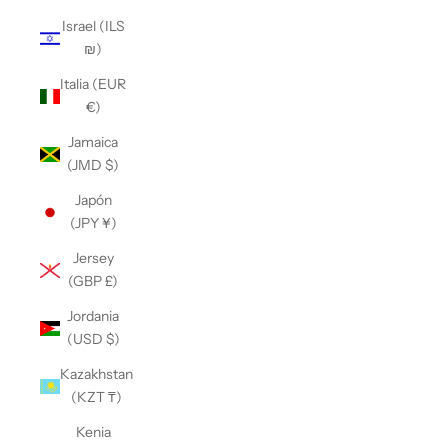
Israel (ILS
₪)
Italia (EUR
€)
Jamaica
(JMD $)
Japón
(JPY ¥)
Jersey
(GBP £)
Jordania
(USD $)
Kazakhstan
(KZT ₸)
Kenia