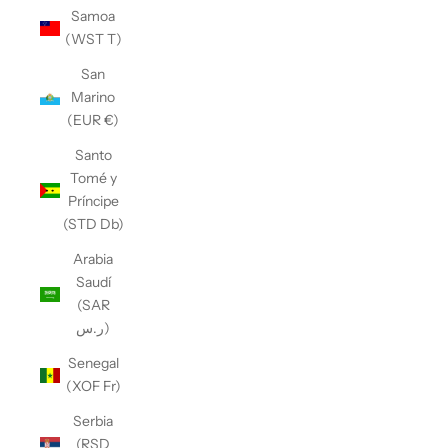
Samoa
(WST T)
San
Marino
(EUR €)
Santo
Tomé y
Príncipe
(STD Db)
Arabia
Saudí
(SAR
ر.س)
Senegal
(XOF Fr)
Serbia
(RSD