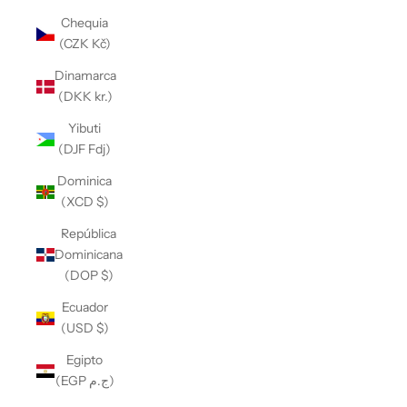
Chequia
(CZK Kč)
Dinamarca
(DKK kr.)
Yibuti
(DJF Fdj)
Dominica
(XCD $)
República
Dominicana
(DOP $)
Ecuador
(USD $)
Egipto
(EGP ج.م)