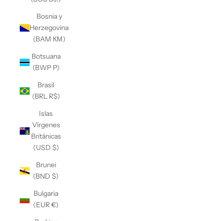
Bosnia y
Herzegovina
(BAM КМ)
Botsuana
(BWP P)
Brasil
(BRL R$)
Islas
Vírgenes
Británicas
(USD $)
Brunei
(BND $)
Bulgaria
(EUR €)