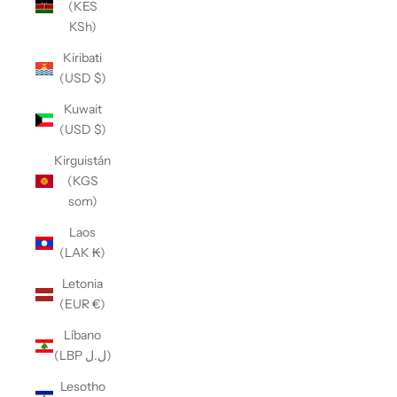
(KES
KSh)
Kiribati
(USD $)
Kuwait
(USD $)
Kirguistán
(KGS
som)
Laos
(LAK ₭)
Letonia
(EUR €)
Líbano
(LBP ل.ل)
Lesotho