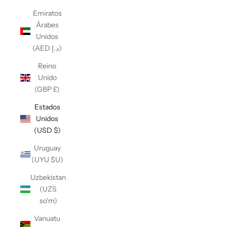
Emiratos
Árabes
Unidos
(AED د.إ)
Reino
Unido
(GBP £)
Estados
Unidos
(USD $)
Uruguay
(UYU $U)
Uzbekistan
(UZS
so'm)
Vanuatu