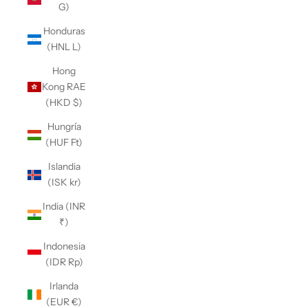
G)
Honduras
(HNL L)
Hong
Kong RAE
(HKD $)
Hungría
(HUF Ft)
Islandia
(ISK kr)
India (INR
₹)
Indonesia
(IDR Rp)
Irlanda
(EUR €)