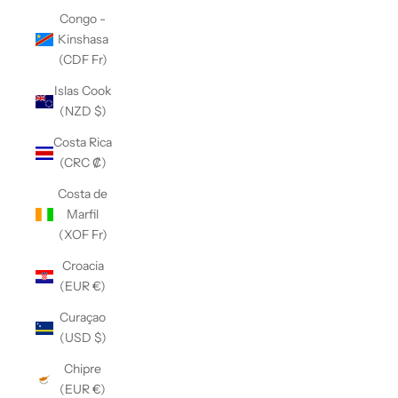
Congo -
Kinshasa
(CDF Fr)
Islas Cook
(NZD $)
Costa Rica
(CRC ₡)
Costa de
Marfil
(XOF Fr)
Croacia
(EUR €)
Curaçao
(USD $)
Chipre
(EUR €)