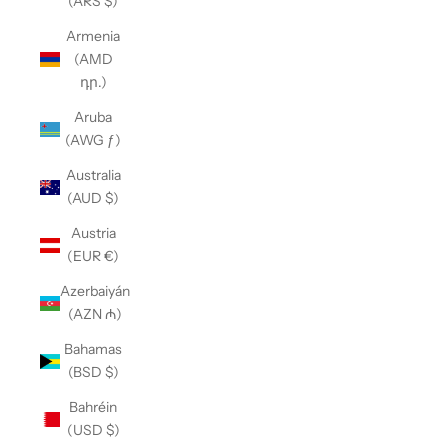
(ARS $)
Armenia
(AMD
դր.)
Aruba
(AWG ƒ)
Australia
(AUD $)
Austria
(EUR €)
Azerbaiyán
(AZN ₼)
Bahamas
(BSD $)
Bahréin
(USD $)