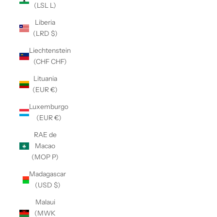
(LSL L)
Liberia
(LRD $)
Liechtenstein
(CHF CHF)
Lituania
(EUR €)
Luxemburgo
(EUR €)
RAE de
Macao
(MOP P)
Madagascar
(USD $)
Malaui
(MWK