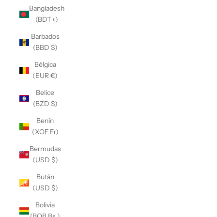
Bangladesh
(BDT ৳)
Barbados
(BBD $)
Bélgica
(EUR €)
Belice
(BZD $)
Benín
(XOF Fr)
Bermudas
(USD $)
Bután
(USD $)
Bolivia
(BOB Bs.)