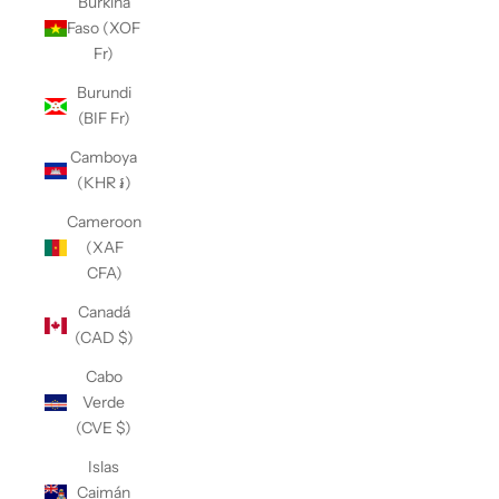
Burkina
Faso (XOF
Fr)
Burundi
(BIF Fr)
Camboya
(KHR ៛)
Cameroon
(XAF
CFA)
Canadá
(CAD $)
Cabo
Verde
(CVE $)
Islas
Caimán