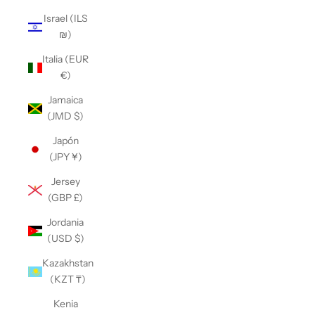
Israel (ILS
₪)
Italia (EUR
€)
Jamaica
(JMD $)
Japón
(JPY ¥)
Jersey
(GBP £)
Jordania
(USD $)
Kazakhstan
(KZT ₸)
Kenia