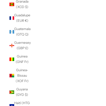
Granada
(XCD $)
Guadalupe
(EUR €)
Guatemala
(GTQ Q)
Guernesey
(GBP £)
Guinea
(GNF Fr)
Guinea-
Bissau
(XOF Fr)
Guyana
(GYD $)
Haití (HTG