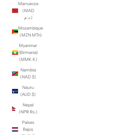
Marruecos
(MAD
د.م.)
Mozambique
(MZN MTn)
Myanmar
(Birmania)
(MMK K)
Namibia
(NAD $)
Nauru
(AUD $)
Nepal
(NPR Rs.)
Países
Bajos