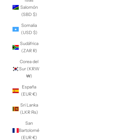
Islas
Salomón
(SBD $)
Somalia
(USD $)
Sudáfrica
(ZAR R)
Corea del
Sur (KRW
₩)
España
(EUR €)
Sri Lanka
(LKR ₨)
San
Bartolomé
(EUR €)