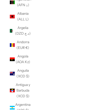
(AFN ؋)
Albania
(ALL L)
Argelia
(DZD د.ج)
Andorra
(EUR €)
Angola
(AOA Kz)
Anguila
(XCD $)
Antigua y
Barbuda
(XCD $)
Argentina