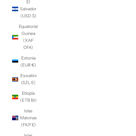
El
Salvador
(USD $)
Equatorial
Guinea
(XAF
CFA)
Estonia
(EUR €)
Eswatini
(SZL E)
Etiopía
(ETB Br)
Islas
Malvinas
(FKP £)
Islas