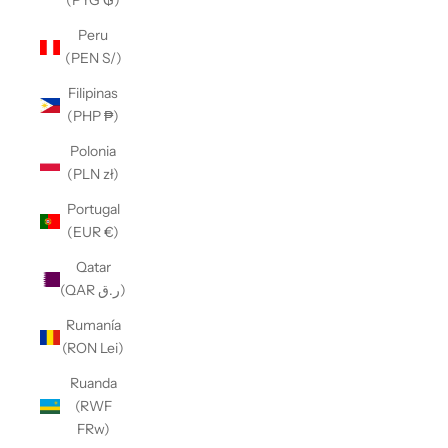
(PYG ₲)
Peru
(PEN S/)
Filipinas
(PHP ₱)
Polonia
(PLN zł)
Portugal
(EUR €)
Qatar
(QAR ر.ق)
Rumanía
(RON Lei)
Ruanda
(RWF
FRw)