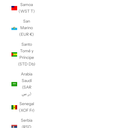
Samoa
(WST T)
San
Marino
(EUR €)
Santo
Tomé y
Príncipe
(STD Db)
Arabia
Saudí
(SAR
ر.س)
Senegal
(XOF Fr)
Serbia
(RSD