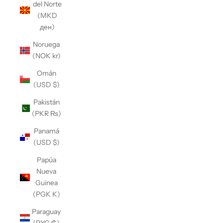
del Norte
(MKD
ден)
Noruega
(NOK kr)
Omán
(USD $)
Pakistán
(PKR ₨)
Panamá
(USD $)
Papúa
Nueva
Guinea
(PGK K)
Paraguay