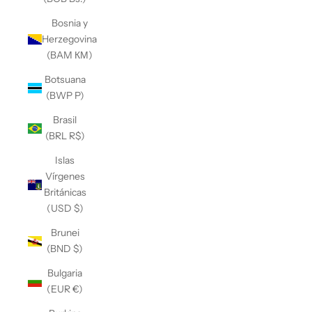
Bosnia y
Herzegovina
(BAM КМ)
Botsuana
(BWP P)
Brasil
(BRL R$)
Islas
Vírgenes
Británicas
(USD $)
Brunei
(BND $)
Bulgaria
(EUR €)