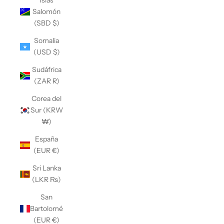
Islas
Salomón
(SBD $)
Somalia
(USD $)
Sudáfrica
(ZAR R)
Corea del
Sur (KRW
₩)
España
(EUR €)
Sri Lanka
(LKR ₨)
San
Bartolomé
(EUR €)