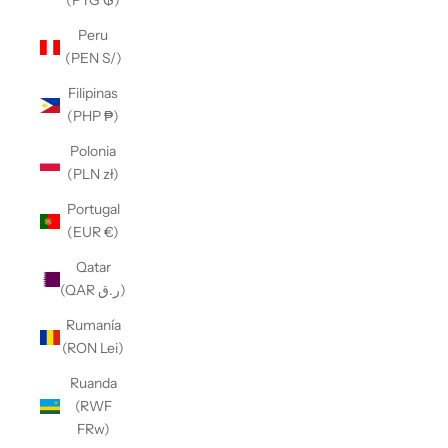
(PYG ₲)
Peru
(PEN S/)
Filipinas
(PHP ₱)
Polonia
(PLN zł)
Portugal
(EUR €)
Qatar
(QAR ر.ق)
Rumanía
(RON Lei)
Ruanda
(RWF
FRw)