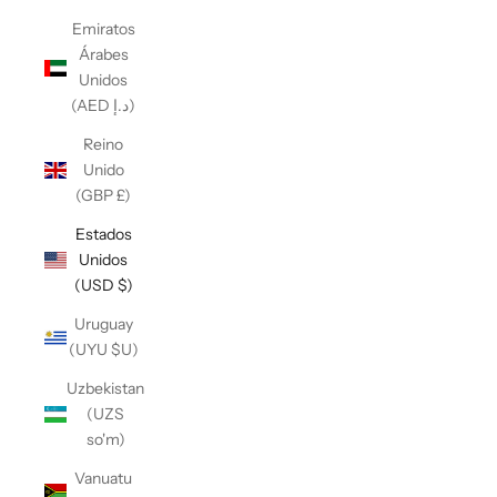
Emiratos
Árabes
Unidos
(AED د.إ)
Reino
Unido
(GBP £)
Estados
Unidos
(USD $)
Uruguay
(UYU $U)
Uzbekistan
(UZS
so'm)
Vanuatu