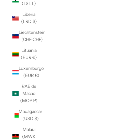
(LSL L)
Liberia
(LRD $)
Liechtenstein
(CHF CHF)
Lituania
(EUR €)
Luxemburgo
(EUR €)
RAE de
Macao
(MOP P)
Madagascar
(USD $)
Malaui
(MWK