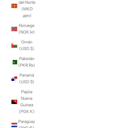
del Norte
(MKD
ден)
Noruega
(NOK kr)
Omán
(USD $)
Pakistán
(PKR ₨)
Panamá
(USD $)
Papúa
Nueva
Guinea
(PGK K)
Paraguay