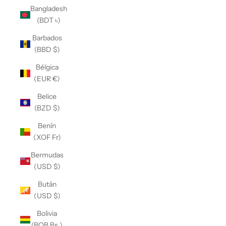
Bangladesh
(BDT ৳)
Barbados
(BBD $)
Bélgica
(EUR €)
Belice
(BZD $)
Benín
(XOF Fr)
Bermudas
(USD $)
Bután
(USD $)
Bolivia
(BOB Bs.)