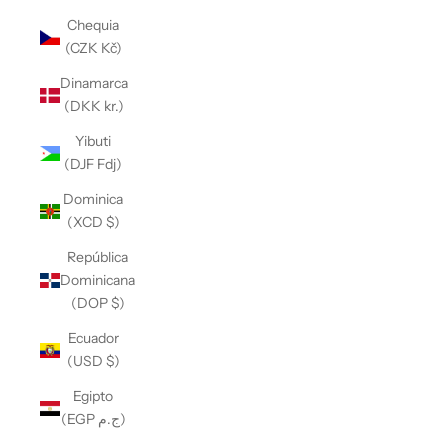
Chequia
(CZK Kč)
Dinamarca
(DKK kr.)
Yibuti
(DJF Fdj)
Dominica
(XCD $)
República
Dominicana
(DOP $)
Ecuador
(USD $)
Egipto
(EGP ج.م)