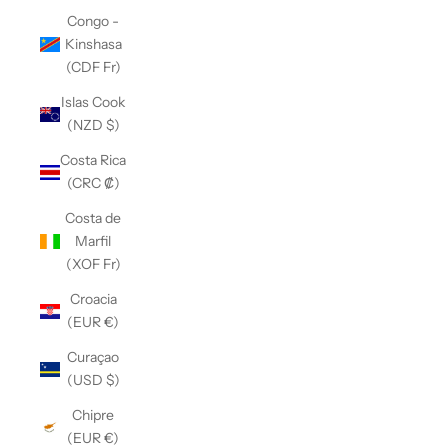
Congo -
Kinshasa
(CDF Fr)
Islas Cook
(NZD $)
Costa Rica
(CRC ₡)
Costa de
Marfil
(XOF Fr)
Croacia
(EUR €)
Curaçao
(USD $)
Chipre
(EUR €)