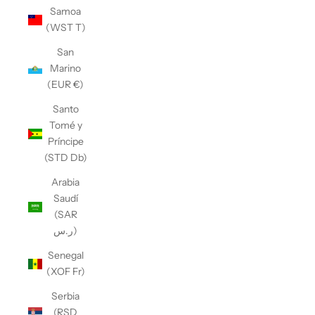
Samoa
(WST T)
San
Marino
(EUR €)
Santo
Tomé y
Príncipe
(STD Db)
Arabia
Saudí
(SAR
ر.س)
Senegal
(XOF Fr)
Serbia
(RSD