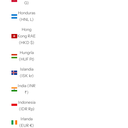
G)
Honduras
(HNL L)
Hong
Kong RAE
(HKD $)
Hungría
(HUF Ft)
Islandia
(ISK kr)
India (INR
₹)
Indonesia
(IDR Rp)
Irlanda
(EUR €)