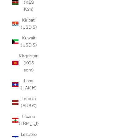
(KES
KSh)
Kiribati
(USD $)
Kuwait
(USD $)
Kirguistán
(KGS
som)
Laos
(LAK ₭)
Letonia
(EUR €)
Líbano
(LBP ل.ل)
Lesotho