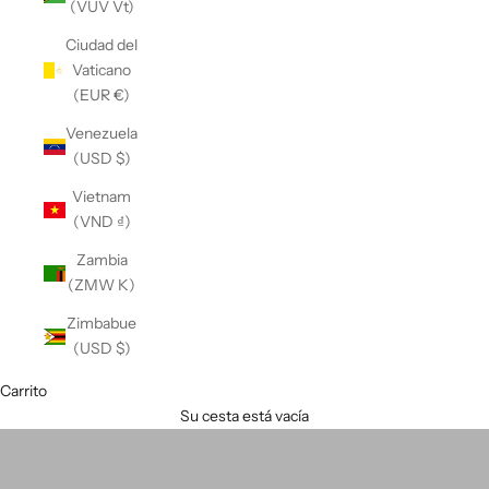
(VUV Vt)
Ciudad del
Vaticano
(EUR €)
Venezuela
(USD $)
Vietnam
(VND ₫)
Zambia
(ZMW K)
Zimbabue
(USD $)
Carrito
Su cesta está vacía
Diseño de bolsas para investigación fuera del planeta