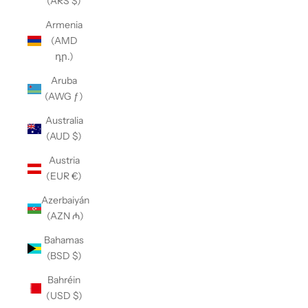
(ARS $)
Armenia
(AMD
դր.)
Aruba
(AWG ƒ)
Australia
(AUD $)
Austria
(EUR €)
Azerbaiyán
(AZN ₼)
Bahamas
(BSD $)
Bahréin
(USD $)