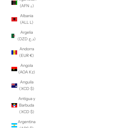
(AFN ؋)
Albania
(ALL L)
Argelia
(DZD د.ج)
Andorra
(EUR €)
Angola
(AOA Kz)
Anguila
(XCD $)
Antigua y
Barbuda
(XCD $)
Argentina