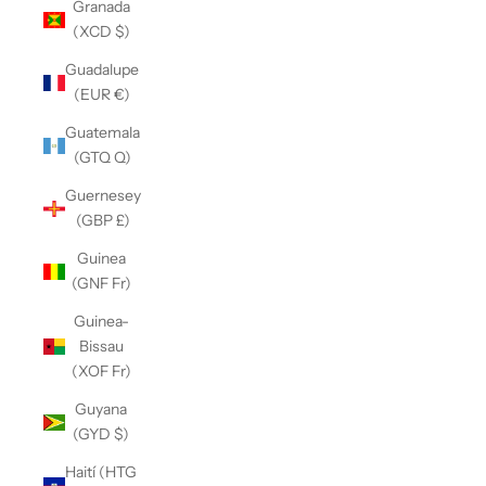
Granada
(XCD $)
Guadalupe
(EUR €)
Guatemala
(GTQ Q)
Guernesey
(GBP £)
Guinea
(GNF Fr)
Guinea-
Bissau
(XOF Fr)
Guyana
(GYD $)
Haití (HTG