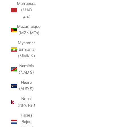
Marruecos
(MAD
د.م.)
Mozambique
(MZN MTn)
Myanmar
(Birmania)
(MMK K)
Namibia
(NAD $)
Nauru
(AUD $)
Nepal
(NPR Rs.)
Países
Bajos