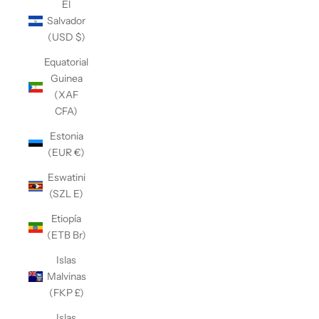
El
Salvador
(USD $)
Equatorial
Guinea
(XAF
CFA)
Estonia
(EUR €)
Eswatini
(SZL E)
Etiopía
(ETB Br)
Islas
Malvinas
(FKP £)
Islas