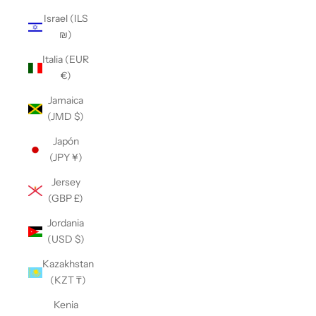
Israel (ILS
₪)
Italia (EUR
€)
Jamaica
(JMD $)
Japón
(JPY ¥)
Jersey
(GBP £)
Jordania
(USD $)
Kazakhstan
(KZT ₸)
Kenia