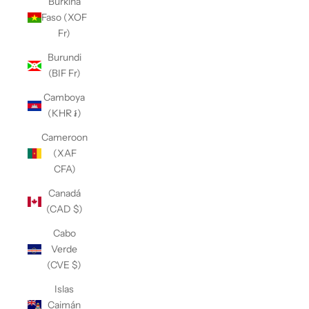
Burkina
Faso (XOF
Fr)
Burundi
(BIF Fr)
Camboya
(KHR ៛)
Cameroon
(XAF
CFA)
Canadá
(CAD $)
Cabo
Verde
(CVE $)
Islas
Caimán