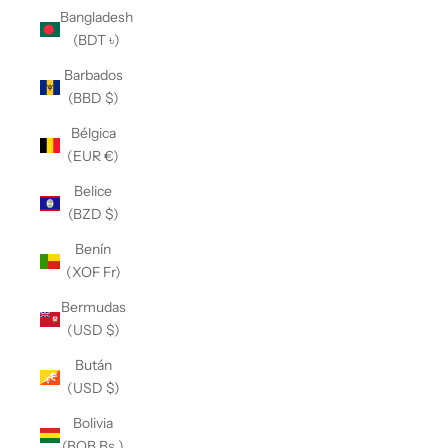
Bangladesh
(BDT ৳)
Barbados
(BBD $)
Bélgica
(EUR €)
Belice
(BZD $)
Benín
(XOF Fr)
Bermudas
(USD $)
Bután
(USD $)
Bolivia
(BOB Bs.)