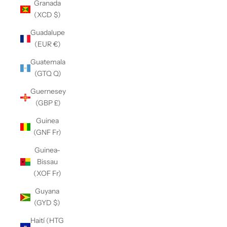
Granada
(XCD $)
Guadalupe
(EUR €)
Guatemala
(GTQ Q)
Guernesey
(GBP £)
Guinea
(GNF Fr)
Guinea-
Bissau
(XOF Fr)
Guyana
(GYD $)
Haití (HTG