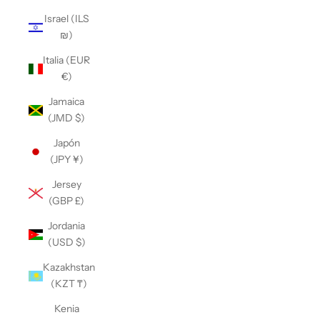
Israel (ILS
₪)
Italia (EUR
€)
Jamaica
(JMD $)
Japón
(JPY ¥)
Jersey
(GBP £)
Jordania
(USD $)
Kazakhstan
(KZT ₸)
Kenia