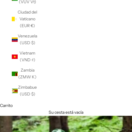
(VUV Vt)
Ciudad del
Vaticano
(EUR €)
Venezuela
(USD $)
Vietnam
(VND ₫)
Zambia
(ZMW K)
Zimbabue
(USD $)
Carrito
Su cesta está vacía