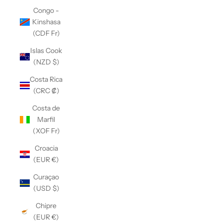
Congo -
Kinshasa
(CDF Fr)
Islas Cook
(NZD $)
Costa Rica
(CRC ₡)
Costa de
Marfil
(XOF Fr)
Croacia
(EUR €)
Curaçao
(USD $)
Chipre
(EUR €)