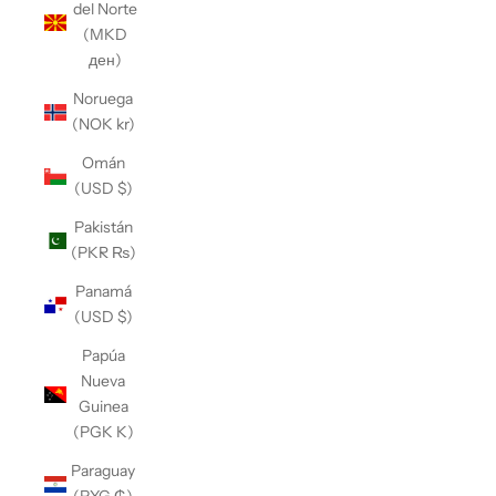
del Norte
(MKD
ден)
Noruega
(NOK kr)
Omán
(USD $)
Pakistán
(PKR ₨)
Panamá
(USD $)
Papúa
Nueva
Guinea
(PGK K)
Paraguay