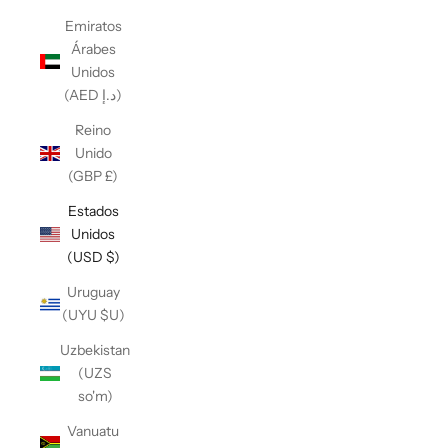
Emiratos
Árabes
Unidos
(AED د.إ)
Reino
Unido
(GBP £)
Estados
Unidos
(USD $)
Uruguay
(UYU $U)
Uzbekistan
(UZS
so'm)
Vanuatu