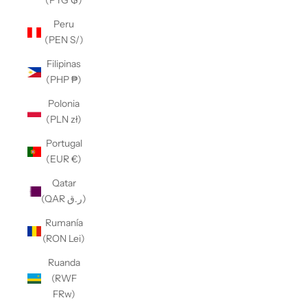
(PYG ₲)
Peru
(PEN S/)
Filipinas
(PHP ₱)
Polonia
(PLN zł)
Portugal
(EUR €)
Qatar
(QAR ر.ق)
Rumanía
(RON Lei)
Ruanda
(RWF
FRw)