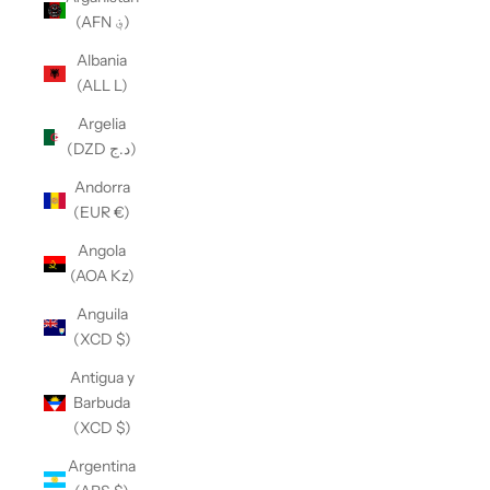
(AFN ؋)
Albania
(ALL L)
Argelia
(DZD د.ج)
Andorra
(EUR €)
Angola
(AOA Kz)
Anguila
(XCD $)
Antigua y
Barbuda
(XCD $)
Argentina