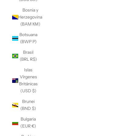
Bosnia y
Herzegovina
(BAM КМ)
Botsuana
(BWP P)
Brasil
(BRL R$)
Islas
Vírgenes
Británicas
(USD $)
Brunei
(BND $)
Bulgaria
(EUR €)