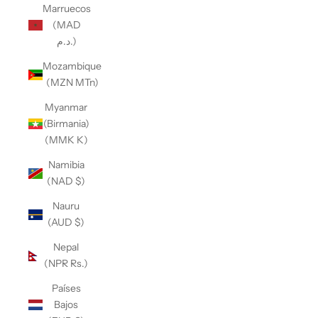
Marruecos
(MAD
د.م.)
Mozambique
(MZN MTn)
Myanmar
(Birmania)
(MMK K)
Namibia
(NAD $)
Nauru
(AUD $)
Nepal
(NPR Rs.)
Países
Bajos