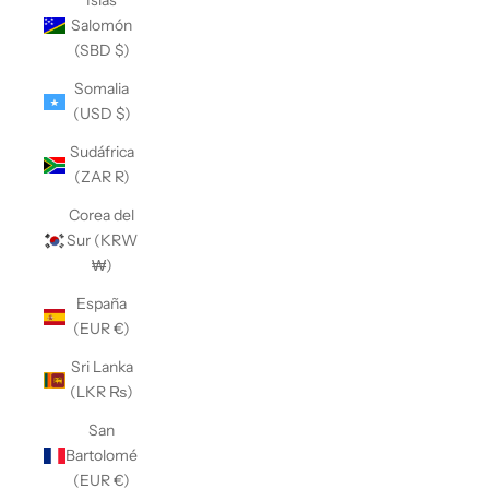
Islas
Salomón
(SBD $)
Somalia
(USD $)
Sudáfrica
(ZAR R)
Corea del
Sur (KRW
₩)
España
(EUR €)
Sri Lanka
(LKR ₨)
San
Bartolomé
(EUR €)