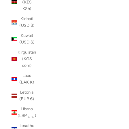
(KES
KSh)
Kiribati
(USD $)
Kuwait
(USD $)
Kirguistán
(KGS
som)
Laos
(LAK ₭)
Letonia
(EUR €)
Líbano
(LBP ل.ل)
Lesotho