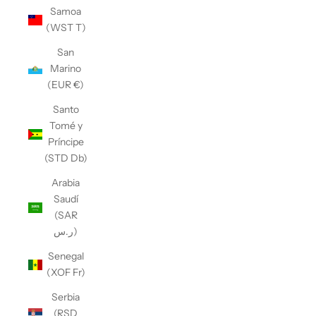
Samoa
(WST T)
San
Marino
(EUR €)
Santo
Tomé y
Príncipe
(STD Db)
Arabia
Saudí
(SAR
ر.س)
Senegal
(XOF Fr)
Serbia
(RSD