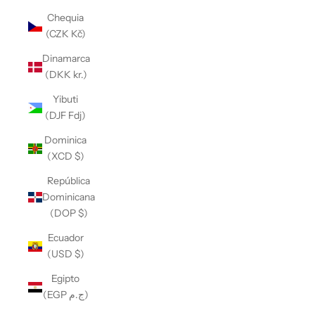
Chequia
(CZK Kč)
Dinamarca
(DKK kr.)
Yibuti
(DJF Fdj)
Dominica
(XCD $)
República
Dominicana
(DOP $)
Ecuador
(USD $)
Egipto
(EGP ج.م)