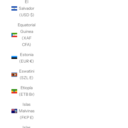
El
Salvador
(USD $)
Equatorial
Guinea
(XAF
CFA)
Estonia
(EUR €)
Eswatini
(SZL E)
Etiopía
(ETB Br)
Islas
Malvinas
(FKP £)
Islas