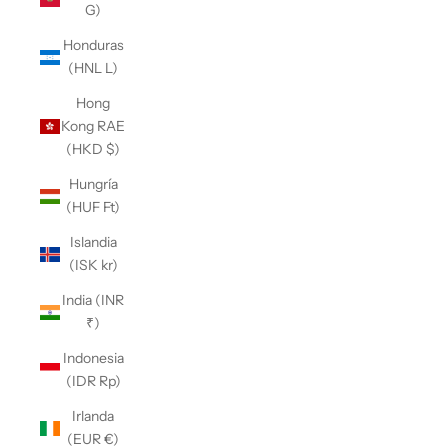
G)
Honduras
(HNL L)
Hong
Kong RAE
(HKD $)
Hungría
(HUF Ft)
Islandia
(ISK kr)
India (INR
₹)
Indonesia
(IDR Rp)
Irlanda
(EUR €)