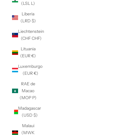
(LSL L)
Liberia
(LRD $)
Liechtenstein
(CHF CHF)
Lituania
(EUR €)
Luxemburgo
(EUR €)
RAE de
Macao
(MOP P)
Madagascar
(USD $)
Malaui
(MWK