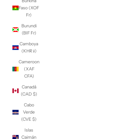
Burkina
Faso (XOF
Fr)
Burundi
(BIF Fr)
Camboya
(KHR ៛)
Cameroon
(XAF
CFA)
Canadá
(CAD $)
Cabo
Verde
(CVE $)
Islas
Caimán