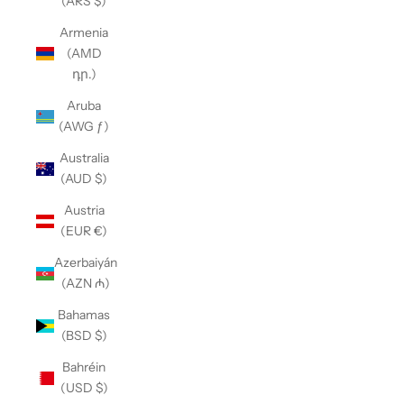
(ARS $)
Armenia
(AMD
դր.)
Aruba
(AWG ƒ)
Australia
(AUD $)
Austria
(EUR €)
Azerbaiyán
(AZN ₼)
Bahamas
(BSD $)
Bahréin
(USD $)