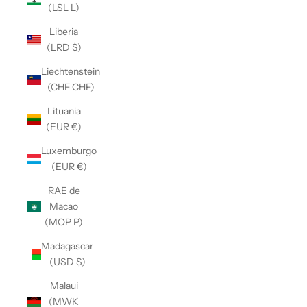
(LSL L)
Liberia
(LRD $)
Liechtenstein
(CHF CHF)
Lituania
(EUR €)
Luxemburgo
(EUR €)
RAE de
Macao
(MOP P)
Madagascar
(USD $)
Malaui
(MWK