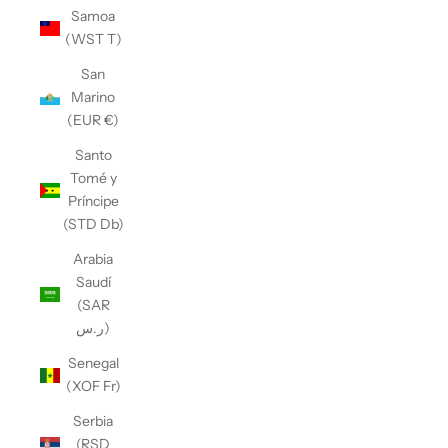
Samoa
(WST T)
San
Marino
(EUR €)
Santo
Tomé y
Príncipe
(STD Db)
Arabia
Saudí
(SAR
ر.س)
Senegal
(XOF Fr)
Serbia
(RSD