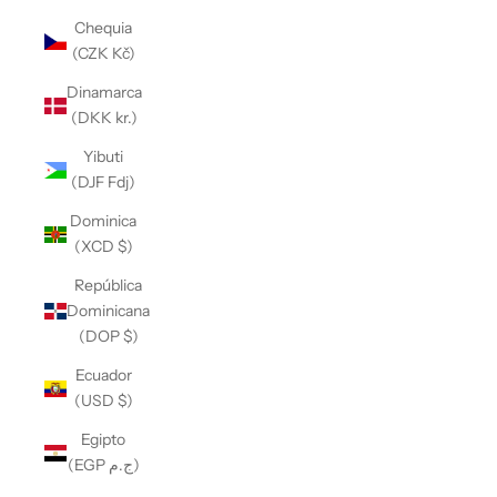
Chequia
(CZK Kč)
Dinamarca
(DKK kr.)
Yibuti
(DJF Fdj)
Dominica
(XCD $)
República
Dominicana
(DOP $)
Ecuador
(USD $)
Egipto
(EGP ج.م)