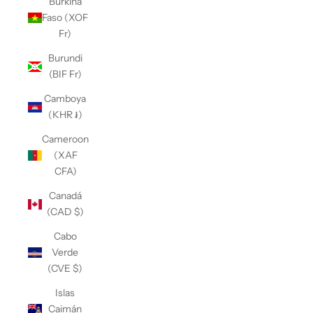
Burkina
Faso (XOF
Fr)
Burundi
(BIF Fr)
Camboya
(KHR ៛)
Cameroon
(XAF
CFA)
Canadá
(CAD $)
Cabo
Verde
(CVE $)
Islas
Caimán