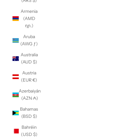
(ARS $)
Armenia
(AMD
դր.)
Aruba
(AWG ƒ)
Australia
(AUD $)
Austria
(EUR €)
Azerbaiyán
(AZN ₼)
Bahamas
(BSD $)
Bahréin
(USD $)