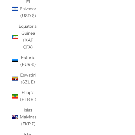
El
Salvador
(USD $)
Equatorial
Guinea
(XAF
CFA)
Estonia
(EUR €)
Eswatini
(SZL E)
Etiopía
(ETB Br)
Islas
Malvinas
(FKP £)
Islas