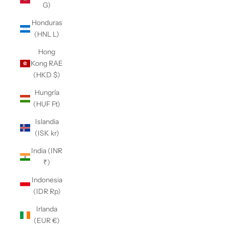
G)
Honduras
(HNL L)
Hong
Kong RAE
(HKD $)
Hungría
(HUF Ft)
Islandia
(ISK kr)
India (INR
₹)
Indonesia
(IDR Rp)
Irlanda
(EUR €)