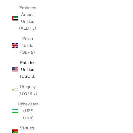
Emiratos
Árabes
Unidos
(AED د.إ)
Reino
Unido
(GBP £)
Estados
Unidos
(USD $)
Uruguay
(UYU $U)
Uzbekistan
(UZS
so'm)
Vanuatu