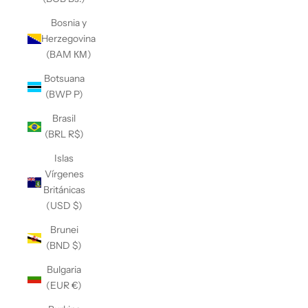
Bosnia y
Herzegovina
(BAM КМ)
Botsuana
(BWP P)
Brasil
(BRL R$)
Islas
Vírgenes
Británicas
(USD $)
Brunei
(BND $)
Bulgaria
(EUR €)