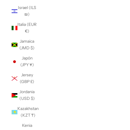
Israel (ILS
₪)
Italia (EUR
€)
Jamaica
(JMD $)
Japón
(JPY ¥)
Jersey
(GBP £)
Jordania
(USD $)
Kazakhstan
(KZT ₸)
Kenia