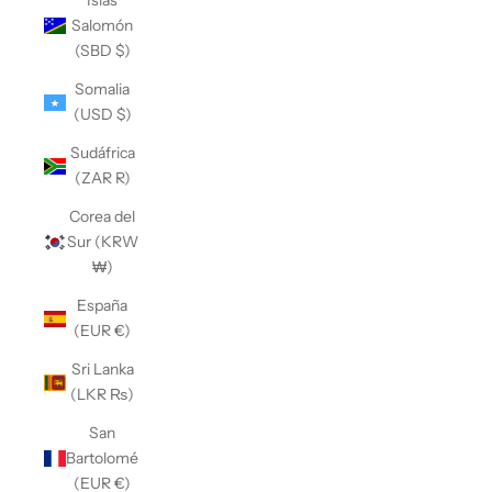
Islas
Salomón
(SBD $)
Somalia
(USD $)
Sudáfrica
(ZAR R)
Corea del
Sur (KRW
₩)
España
(EUR €)
Sri Lanka
(LKR ₨)
San
Bartolomé
(EUR €)