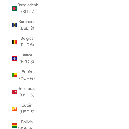
Bangladesh
(BDT ৳)
Barbados
(BBD $)
Bélgica
(EUR €)
Belice
(BZD $)
Benín
(XOF Fr)
Bermudas
(USD $)
Bután
(USD $)
Bolivia
(BOB Bs.)