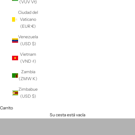
(VUV Vt)
Ciudad del
Vaticano
(EUR €)
Venezuela
(USD $)
Vietnam
(VND ₫)
Zambia
(ZMW K)
Zimbabue
(USD $)
APPAREL /
Carrito
Su cesta está vacía
OUTERWEAR