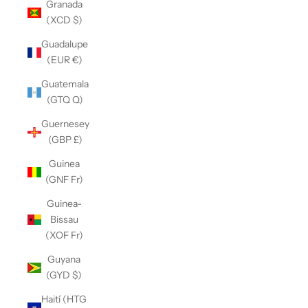
Granada
(XCD $)
Guadalupe
(EUR €)
Guatemala
(GTQ Q)
Guernesey
(GBP £)
Guinea
(GNF Fr)
Guinea-
Bissau
(XOF Fr)
Guyana
(GYD $)
Haití (HTG