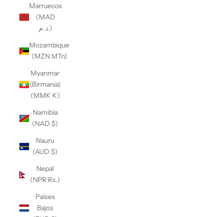
Marruecos
(MAD
د.م.)
Mozambique
(MZN MTn)
Myanmar
(Birmania)
(MMK K)
Namibia
(NAD $)
Nauru
(AUD $)
Nepal
(NPR Rs.)
Países
Bajos