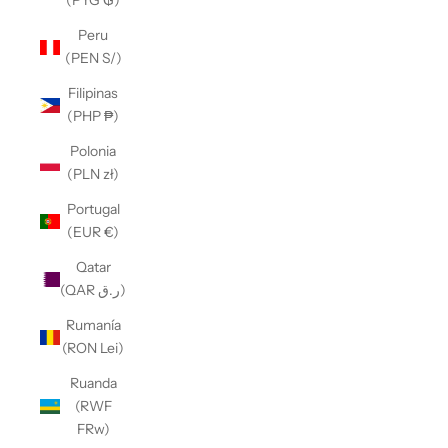
(PYG ₲)
Peru
(PEN S/)
Filipinas
(PHP ₱)
Polonia
(PLN zł)
Portugal
(EUR €)
Qatar
(QAR ر.ق)
Rumanía
(RON Lei)
Ruanda
(RWF
FRw)