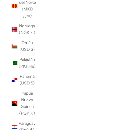
del Norte
(MKD
ден)
Noruega
(NOK kr)
Omán
(USD $)
Pakistán
(PKR ₨)
Panamá
(USD $)
Papúa
Nueva
Guinea
(PGK K)
Paraguay