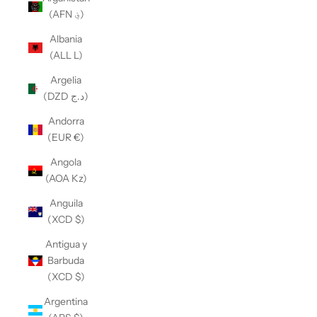
(AFN ؋)
Albania
(ALL L)
Argelia
(DZD د.ج)
Andorra
(EUR €)
Angola
(AOA Kz)
Anguila
(XCD $)
Antigua y
Barbuda
(XCD $)
Argentina