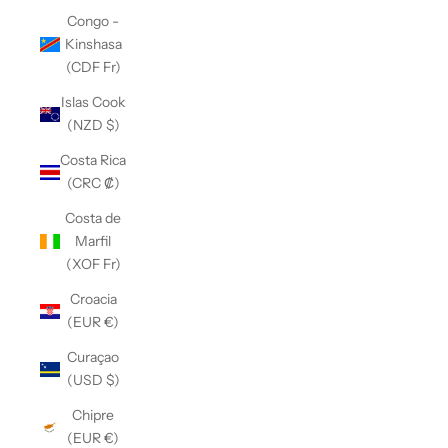
Congo -
Kinshasa
(CDF Fr)
Islas Cook
(NZD $)
Costa Rica
(CRC ₡)
Costa de
Marfil
(XOF Fr)
Croacia
(EUR €)
Curaçao
(USD $)
Chipre
(EUR €)