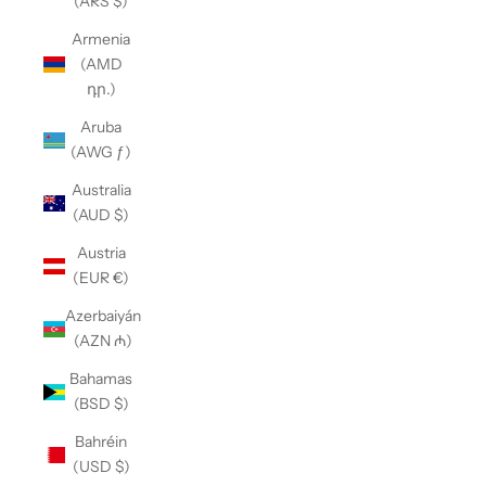
(ARS $)
Armenia
(AMD
դր.)
Aruba
(AWG ƒ)
Australia
(AUD $)
Austria
(EUR €)
Azerbaiyán
(AZN ₼)
Bahamas
(BSD $)
Bahréin
(USD $)