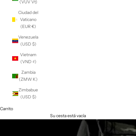
(VUV Vt)
Ciudad del
Vaticano
(EUR €)
Venezuela
(USD $)
Vietnam
(VND ₫)
Zambia
(ZMW K)
Zimbabue
(USD $)
Carrito
Su cesta está vacía