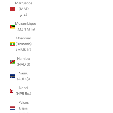
Marruecos
(MAD
د.م.)
Mozambique
(MZN MTn)
Myanmar
(Birmania)
(MMK K)
Namibia
(NAD $)
Nauru
(AUD $)
Nepal
(NPR Rs.)
Países
Bajos