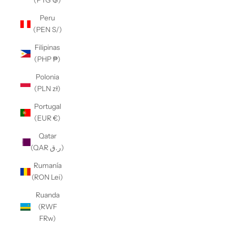
(PYG ₲)
Peru
(PEN S/)
Filipinas
(PHP ₱)
Polonia
(PLN zł)
Portugal
(EUR €)
Qatar
(QAR ر.ق)
Rumanía
(RON Lei)
Ruanda
(RWF
FRw)