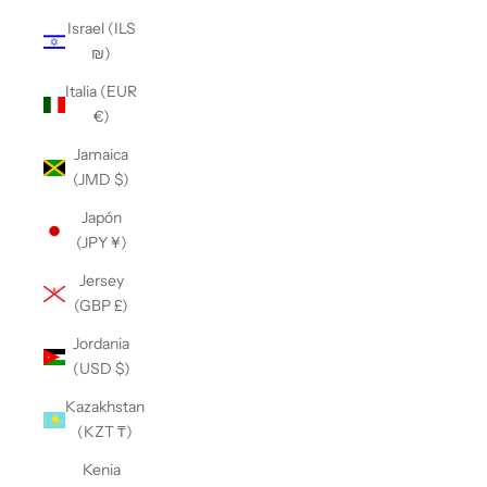
Israel (ILS
₪)
Italia (EUR
€)
Jamaica
(JMD $)
Japón
(JPY ¥)
Jersey
(GBP £)
Jordania
(USD $)
Kazakhstan
(KZT ₸)
Kenia