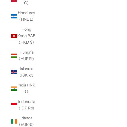
G)
Honduras
(HNL L)
Hong
Kong RAE
(HKD $)
Hungría
(HUF Ft)
Islandia
(ISK kr)
India (INR
₹)
Indonesia
(IDR Rp)
Irlanda
(EUR €)