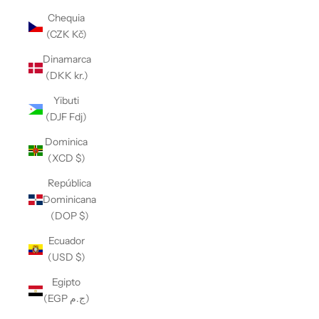
Chequia
(CZK Kč)
Dinamarca
(DKK kr.)
Yibuti
(DJF Fdj)
Dominica
(XCD $)
República
Dominicana
(DOP $)
Ecuador
(USD $)
Egipto
(EGP ج.م)