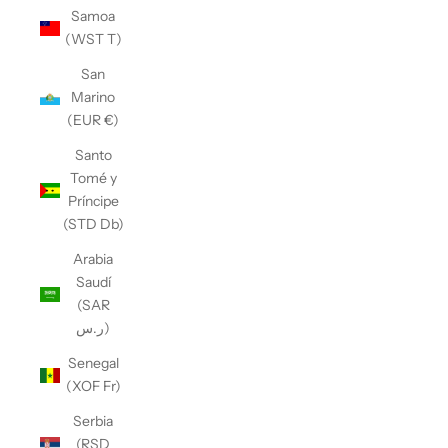
Samoa
(WST T)
San
Marino
(EUR €)
Santo
Tomé y
Príncipe
(STD Db)
Arabia
Saudí
(SAR
ر.س)
Senegal
(XOF Fr)
Serbia
(RSD