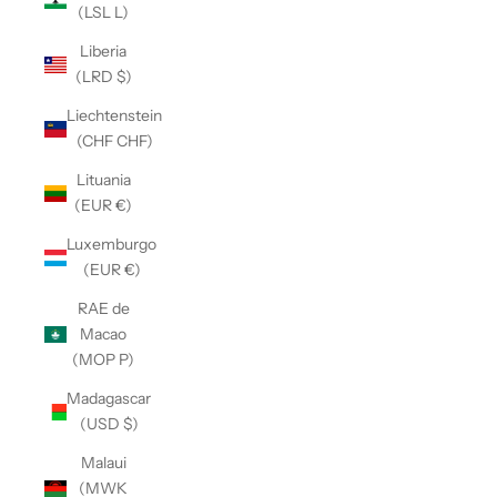
(LSL L)
Liberia
(LRD $)
Liechtenstein
(CHF CHF)
Lituania
(EUR €)
Luxemburgo
(EUR €)
RAE de
Macao
(MOP P)
Madagascar
(USD $)
Malaui
(MWK