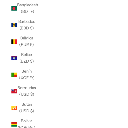
Bangladesh
(BDT ৳)
Barbados
(BBD $)
Bélgica
(EUR €)
Belice
(BZD $)
Benín
(XOF Fr)
Bermudas
(USD $)
Bután
(USD $)
Bolivia
(BOB Bs.)