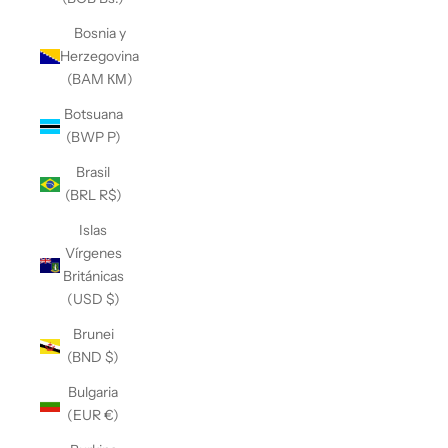
Bosnia y
Herzegovina
(BAM КМ)
Botsuana
(BWP P)
Brasil
(BRL R$)
Islas
Vírgenes
Británicas
(USD $)
Brunei
(BND $)
Bulgaria
(EUR €)