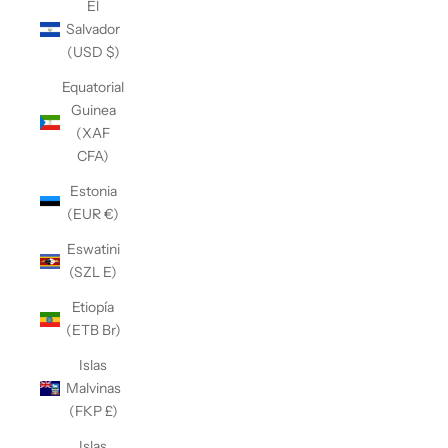
El
Salvador
(USD $)
Equatorial
Guinea
(XAF
CFA)
Estonia
(EUR €)
Eswatini
(SZL E)
Etiopía
(ETB Br)
Islas
Malvinas
(FKP £)
Islas