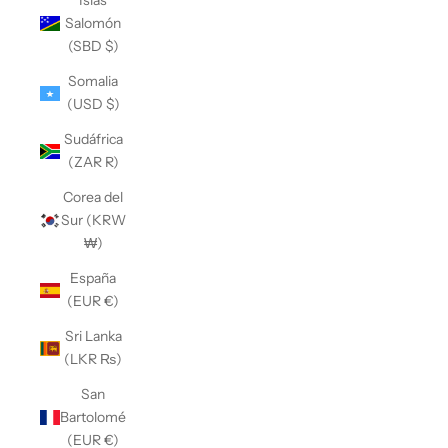
Islas
Salomón
(SBD $)
Somalia
(USD $)
Sudáfrica
(ZAR R)
Corea del
Sur (KRW
₩)
España
(EUR €)
Sri Lanka
(LKR ₨)
San
Bartolomé
(EUR €)