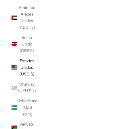
Emiratos
Árabes
Unidos
(AED د.إ)
Reino
Unido
(GBP £)
Estados
Unidos
(USD $)
Uruguay
(UYU $U)
Uzbekistan
(UZS
so'm)
Vanuatu