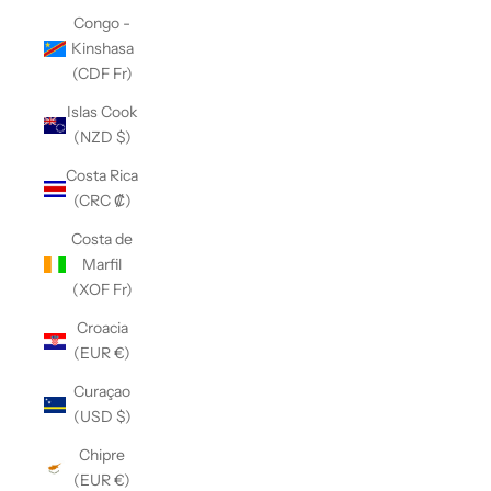
Congo -
Kinshasa
(CDF Fr)
Islas Cook
(NZD $)
Costa Rica
(CRC ₡)
Costa de
Marfil
(XOF Fr)
Croacia
(EUR €)
Curaçao
(USD $)
Chipre
(EUR €)