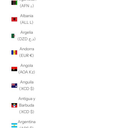
(AFN ؋)
Albania
(ALL L)
Argelia
(DZD د.ج)
Andorra
(EUR €)
Angola
(AOA Kz)
Anguila
(XCD $)
Antigua y
Barbuda
(XCD $)
Argentina