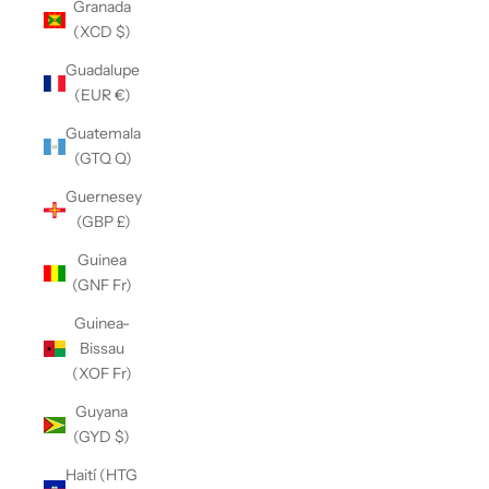
Granada
(XCD $)
Guadalupe
(EUR €)
Guatemala
(GTQ Q)
Guernesey
(GBP £)
Guinea
(GNF Fr)
Guinea-
Bissau
(XOF Fr)
Guyana
(GYD $)
Haití (HTG