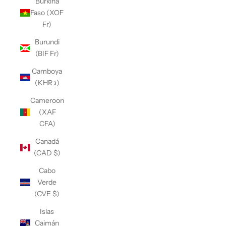
Burkina
Faso (XOF
Fr)
Burundi
(BIF Fr)
Camboya
(KHR ៛)
Cameroon
(XAF
CFA)
Canadá
(CAD $)
Cabo
Verde
(CVE $)
Islas
Caimán