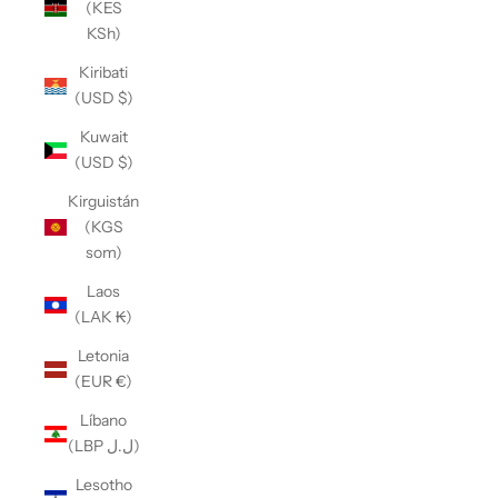
(KES
KSh)
Kiribati
(USD $)
Kuwait
(USD $)
Kirguistán
(KGS
som)
Laos
(LAK ₭)
Letonia
(EUR €)
Líbano
(LBP ل.ل)
Lesotho