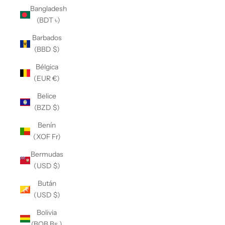
Bangladesh
(BDT ৳)
Barbados
(BBD $)
Bélgica
(EUR €)
Belice
(BZD $)
Benín
(XOF Fr)
Bermudas
(USD $)
Bután
(USD $)
Bolivia
(BOB Bs.)