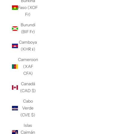
Burkina
Faso (XOF
Fr)
Burundi
(BIF Fr)
Camboya
(KHR ៛)
Cameroon
(XAF
CFA)
Canadá
(CAD $)
Cabo
Verde
(CVE $)
Islas
Caimán