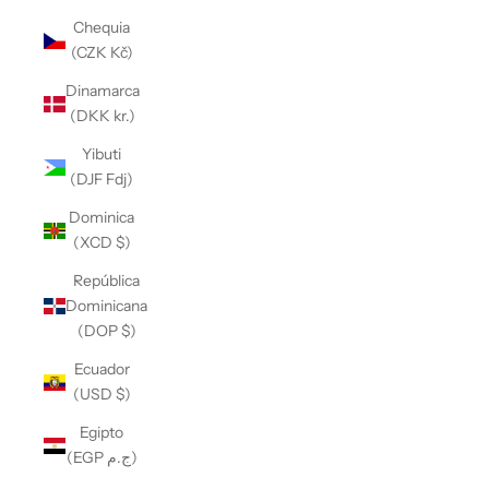
Chequia
(CZK Kč)
Dinamarca
(DKK kr.)
Yibuti
(DJF Fdj)
Dominica
(XCD $)
República
Dominicana
(DOP $)
Ecuador
(USD $)
Egipto
(EGP ج.م)