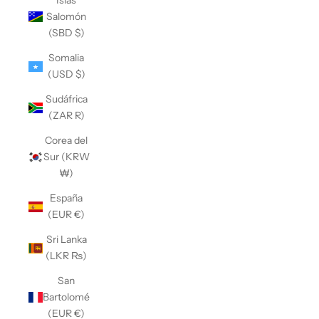
Islas
Salomón
(SBD $)
Somalia
(USD $)
Sudáfrica
(ZAR R)
Corea del
Sur (KRW
₩)
España
(EUR €)
Sri Lanka
(LKR ₨)
San
Bartolomé
(EUR €)