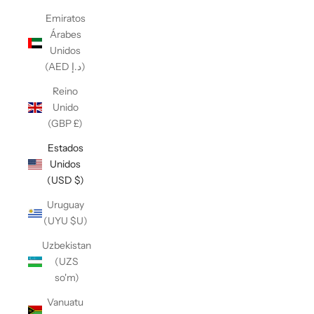
Emiratos
Árabes
Unidos
(AED د.إ)
Reino
Unido
(GBP £)
Estados
Unidos
(USD $)
Uruguay
(UYU $U)
Uzbekistan
(UZS
so'm)
Vanuatu