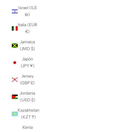
Israel (ILS
₪)
Italia (EUR
€)
Jamaica
(JMD $)
Japón
(JPY ¥)
Jersey
(GBP £)
Jordania
(USD $)
Kazakhstan
(KZT ₸)
Kenia