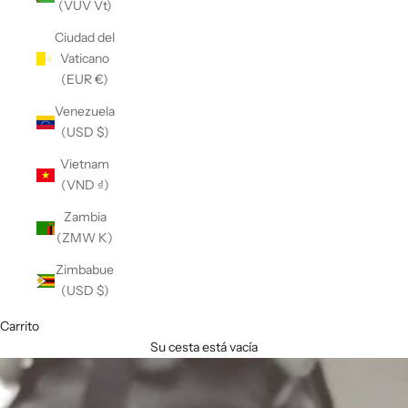
(VUV Vt)
Ciudad del
Vaticano
(EUR €)
Venezuela
(USD $)
Vietnam
(VND ₫)
Zambia
(ZMW K)
Zimbabue
(USD $)
Carrito
Su cesta está vacía