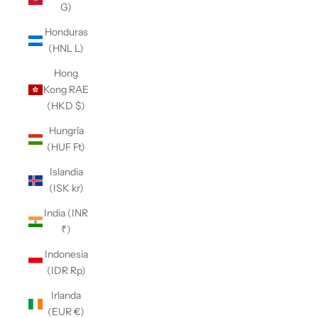
G)
Honduras
(HNL L)
Hong
Kong RAE
(HKD $)
Hungría
(HUF Ft)
Islandia
(ISK kr)
India (INR
₹)
Indonesia
(IDR Rp)
Irlanda
(EUR €)