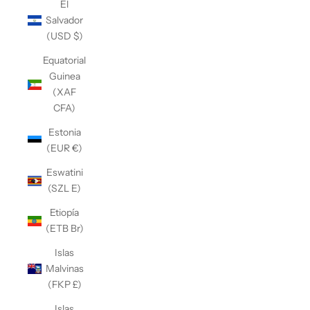
El
Salvador
(USD $)
Equatorial
Guinea
(XAF
CFA)
Estonia
(EUR €)
Eswatini
(SZL E)
Etiopía
(ETB Br)
Islas
Malvinas
(FKP £)
Islas