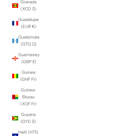
Granada
(XCD $)
Guadalupe
(EUR €)
Guatemala
(GTQ Q)
Guernesey
(GBP £)
Guinea
(GNF Fr)
Guinea-
Bissau
(XOF Fr)
Guyana
(GYD $)
Haití (HTG