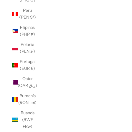
(PYG ₲)
Peru
(PEN S/)
Filipinas
(PHP ₱)
Polonia
(PLN zł)
Portugal
(EUR €)
Qatar
(QAR ر.ق)
Rumanía
(RON Lei)
Ruanda
(RWF
FRw)