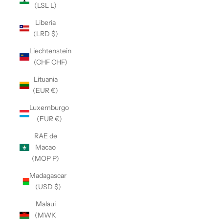
(LSL L)
Liberia
(LRD $)
Liechtenstein
(CHF CHF)
Lituania
(EUR €)
Luxemburgo
(EUR €)
RAE de
Macao
(MOP P)
Madagascar
(USD $)
Malaui
(MWK