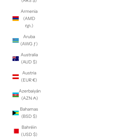
(ARS $)
Armenia
(AMD
դր.)
Aruba
(AWG ƒ)
Australia
(AUD $)
Austria
(EUR €)
Azerbaiyán
(AZN ₼)
Bahamas
(BSD $)
Bahréin
(USD $)