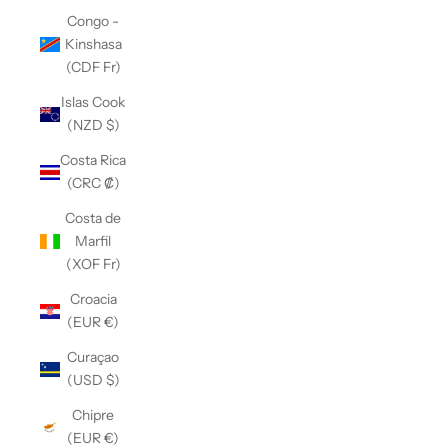
Congo -
Kinshasa
(CDF Fr)
Islas Cook
(NZD $)
Costa Rica
(CRC ₡)
Costa de
Marfil
(XOF Fr)
Croacia
(EUR €)
Curaçao
(USD $)
Chipre
(EUR €)