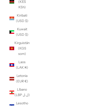
(KES
KSh)
Kiribati
(USD $)
Kuwait
(USD $)
Kirguistán
(KGS
som)
Laos
(LAK ₭)
Letonia
(EUR €)
Líbano
(LBP ل.ل)
Lesotho