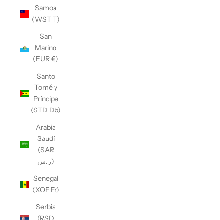
Samoa
(WST T)
San
Marino
(EUR €)
Santo
Tomé y
Príncipe
(STD Db)
Arabia
Saudí
(SAR
ر.س)
Senegal
(XOF Fr)
Serbia
(RSD