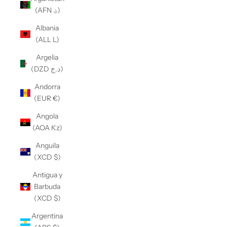
(AFN ؋)
Albania
(ALL L)
Argelia
(DZD د.ج)
Andorra
(EUR €)
Angola
(AOA Kz)
Anguila
(XCD $)
Antigua y
Barbuda
(XCD $)
Argentina