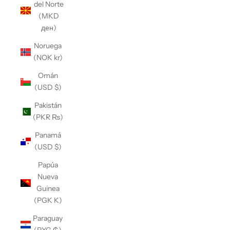
del Norte
(MKD
ден)
Noruega
(NOK kr)
Omán
(USD $)
Pakistán
(PKR ₨)
Panamá
(USD $)
Papúa
Nueva
Guinea
(PGK K)
Paraguay