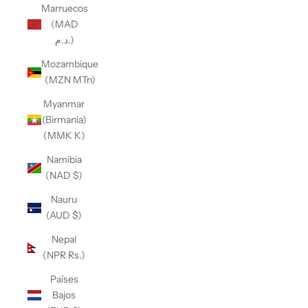
Marruecos
(MAD
د.م.)
Mozambique
(MZN MTn)
Myanmar
(Birmania)
(MMK K)
Namibia
(NAD $)
Nauru
(AUD $)
Nepal
(NPR Rs.)
Países
Bajos