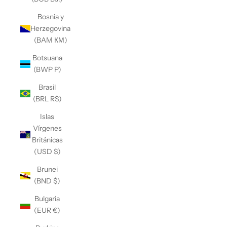
Bosnia y
Herzegovina
(BAM КМ)
Botsuana
(BWP P)
Brasil
(BRL R$)
Islas
Vírgenes
Británicas
(USD $)
Brunei
(BND $)
Bulgaria
(EUR €)