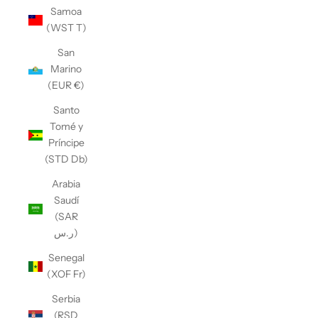
Samoa
(WST T)
San
Marino
(EUR €)
Santo
Tomé y
Príncipe
(STD Db)
Arabia
Saudí
(SAR
ر.س)
Senegal
(XOF Fr)
Serbia
(RSD