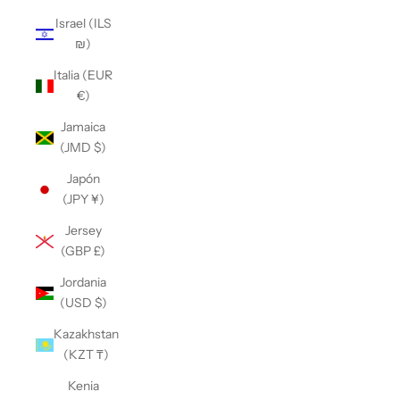
Israel (ILS
₪)
Italia (EUR
€)
Jamaica
(JMD $)
Japón
(JPY ¥)
Jersey
(GBP £)
Jordania
(USD $)
Kazakhstan
(KZT ₸)
Kenia