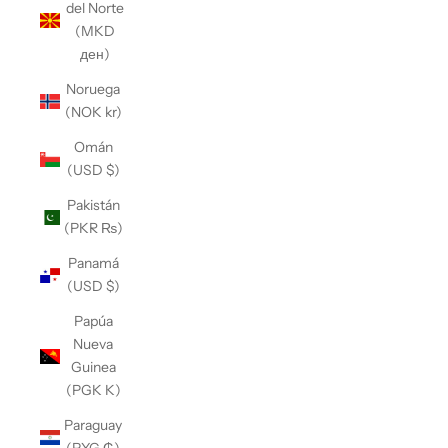
del Norte
(MKD
ден)
Noruega
(NOK kr)
Omán
(USD $)
Pakistán
(PKR ₨)
Panamá
(USD $)
Papúa
Nueva
Guinea
(PGK K)
Paraguay