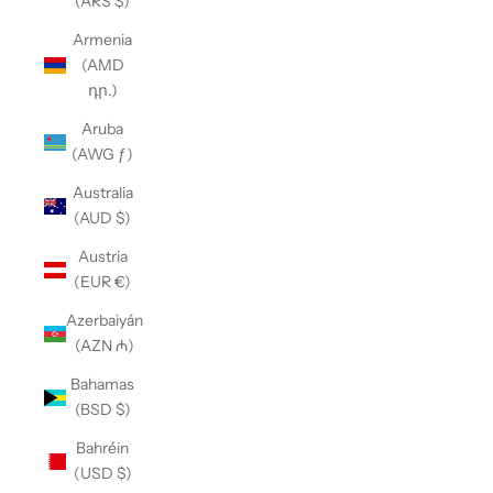
(ARS $)
Armenia
(AMD
դր.)
Aruba
(AWG ƒ)
Australia
(AUD $)
Austria
(EUR €)
Azerbaiyán
(AZN ₼)
Bahamas
(BSD $)
Bahréin
(USD $)