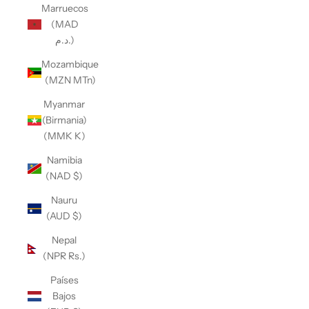
Marruecos
(MAD
د.م.)
Mozambique
(MZN MTn)
Myanmar
(Birmania)
(MMK K)
Namibia
(NAD $)
Nauru
(AUD $)
Nepal
(NPR Rs.)
Países
Bajos