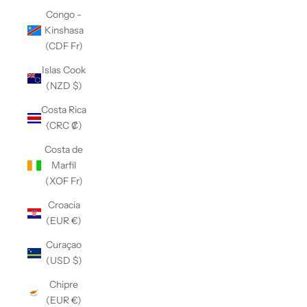
Congo -
Kinshasa
(CDF Fr)
Islas Cook
(NZD $)
Costa Rica
(CRC ₡)
Costa de
Marfil
(XOF Fr)
Croacia
(EUR €)
Curaçao
(USD $)
Chipre
(EUR €)