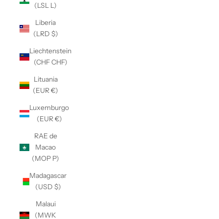
(LSL L)
Liberia
(LRD $)
Liechtenstein
(CHF CHF)
Lituania
(EUR €)
Luxemburgo
(EUR €)
RAE de
Macao
(MOP P)
Madagascar
(USD $)
Malaui
(MWK