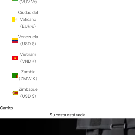
(VUV Vt)
Ciudad del
Vaticano
(EUR €)
Venezuela
(USD $)
Vietnam
(VND ₫)
Zambia
(ZMW K)
Zimbabue
(USD $)
Carrito
Su cesta está vacía