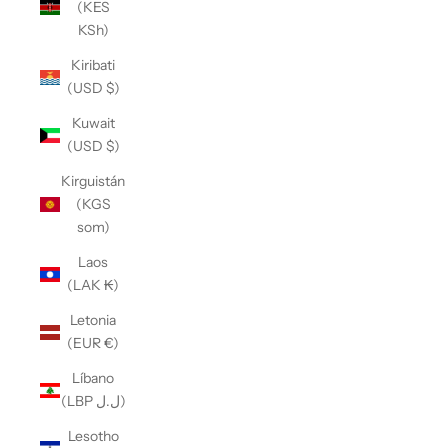
(KES
KSh)
Kiribati
(USD $)
Kuwait
(USD $)
Kirguistán
(KGS
som)
Laos
(LAK ₭)
Letonia
(EUR €)
Líbano
(LBP ل.ل)
Lesotho