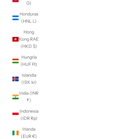
G)
Honduras
(HNL L)
Hong
Kong RAE
(HKD $)
Hungría
(HUF Ft)
Islandia
(ISK kr)
India (INR
₹)
Indonesia
(IDR Rp)
Irlanda
(EUR €)