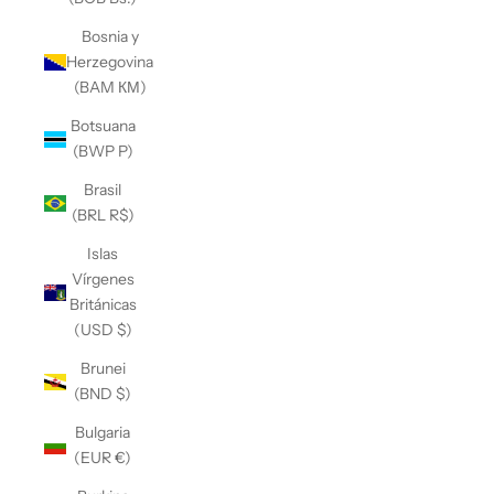
Bosnia y
Herzegovina
(BAM КМ)
Botsuana
(BWP P)
Brasil
(BRL R$)
Islas
Vírgenes
Británicas
(USD $)
Brunei
(BND $)
Bulgaria
(EUR €)