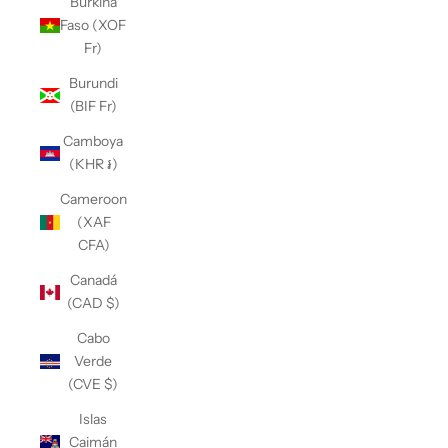
Burkina
Faso (XOF
Fr)
Burundi
(BIF Fr)
Camboya
(KHR ៛)
Cameroon
(XAF
CFA)
Canadá
(CAD $)
Cabo
Verde
(CVE $)
Islas
Caimán