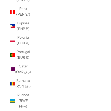
(PYG ₲)
Peru
(PEN S/)
Filipinas
(PHP ₱)
Polonia
(PLN zł)
Portugal
(EUR €)
Qatar
(QAR ر.ق)
Rumanía
(RON Lei)
Ruanda
(RWF
FRw)