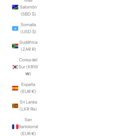
Islas
Salomón
(SBD $)
Somalia
(USD $)
Sudáfrica
(ZAR R)
Corea del
Sur (KRW
₩)
España
(EUR €)
Sri Lanka
(LKR ₨)
San
Bartolomé
(EUR €)