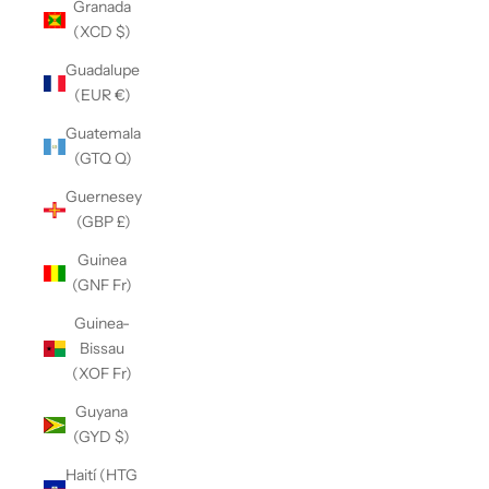
Granada
(XCD $)
Guadalupe
(EUR €)
Guatemala
(GTQ Q)
Guernesey
(GBP £)
Guinea
(GNF Fr)
Guinea-
Bissau
(XOF Fr)
Guyana
(GYD $)
Haití (HTG