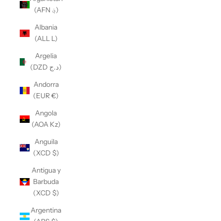
(AFN ؋)
Albania
(ALL L)
Argelia
(DZD د.ج)
Andorra
(EUR €)
Angola
(AOA Kz)
Anguila
(XCD $)
Antigua y
Barbuda
(XCD $)
Argentina