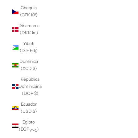
Chequia
(CZK Kč)
Dinamarca
(DKK kr.)
Yibuti
(DJF Fdj)
Dominica
(XCD $)
República
Dominicana
(DOP $)
Ecuador
(USD $)
Egipto
(EGP ج.م)