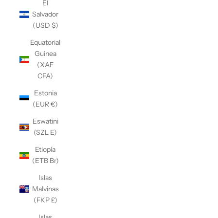
El
Salvador
(USD $)
Equatorial
Guinea
(XAF
CFA)
Estonia
(EUR €)
Eswatini
(SZL E)
Etiopía
(ETB Br)
Islas
Malvinas
(FKP £)
Islas