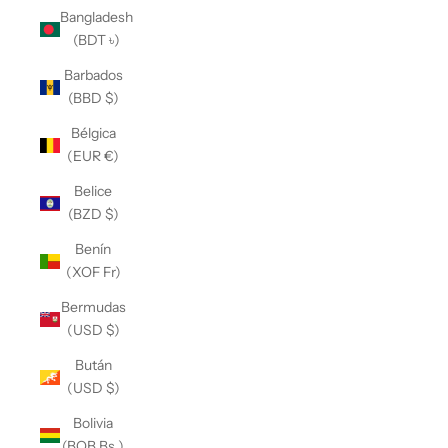
Bangladesh
(BDT ৳)
Barbados
(BBD $)
Bélgica
(EUR €)
Belice
(BZD $)
Benín
(XOF Fr)
Bermudas
(USD $)
Bután
(USD $)
Bolivia
(BOB Bs.)