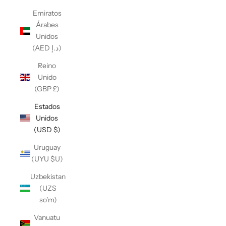
Emiratos
Árabes
Unidos
(AED د.إ)
Reino
Unido
(GBP £)
Estados
Unidos
(USD $)
Uruguay
(UYU $U)
Uzbekistan
(UZS
so'm)
Vanuatu