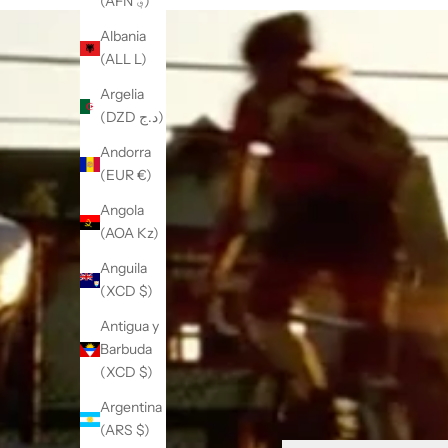
(AFN ؋)
Albania
(ALL L)
Argelia
(DZD د.ج)
Andorra
(EUR €)
Angola
(AOA Kz)
Anguila
(XCD $)
Antigua y
Barbuda
(XCD $)
Argentina
(ARS $)