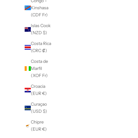
Congo -
m
Kinshasa
e
(CDF Fr)
r
p
Islas Cook
e
(NZD $)
d
Costa Rica
i
(CRC ₡)
d
o
Costa de
.
Marfil
(XOF Fr)
Croacia
SUSCRÍBASE A
(EUR €)
Curaçao
(USD $)
Chipre
(EUR €)