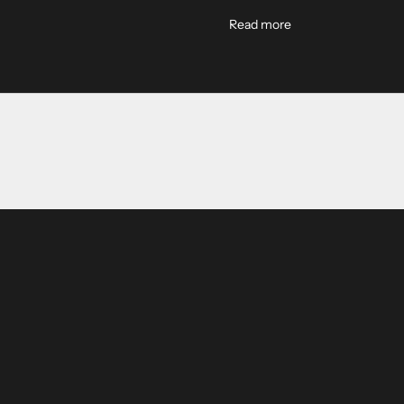
ild Out
About MW Apparel 
Read more