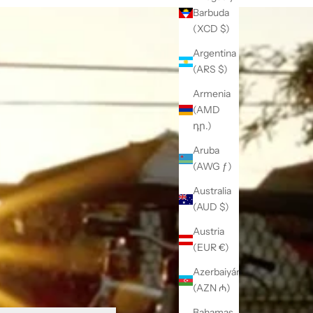
Barbuda
(XCD $)
Argentina
(ARS $)
Armenia
(AMD
դր.)
Aruba
(AWG ƒ)
Australia
(AUD $)
Austria
(EUR €)
Azerbaiyán
(AZN ₼)
Bahamas