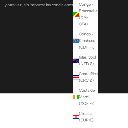
Congo -
y otra vez, sin importar las condiciones.
Brazzaville
(XAF
CFA)
Congo -
Kinshasa
(CDF Fr)
Islas Cook
(NZD $)
Costa Rica
(CRC ₡)
Costa de
Marfil
(XOF Fr)
Croacia
(EUR €)