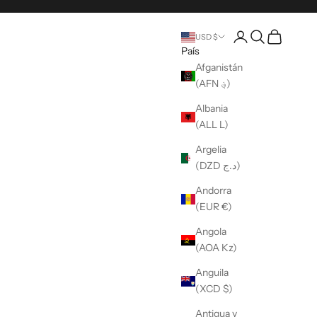
Abrir una cuenta
Búsqueda abier
Carro abier
USD $
País
Afganistán
(AFN ؋)
Albania
(ALL L)
Argelia
(DZD د.ج)
Andorra
(EUR €)
Angola
(AOA Kz)
Anguila
(XCD $)
Antigua y