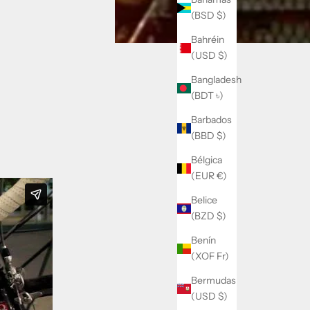
(BSD $)
Bahréin
(USD $)
Bangladesh
(BDT ৳)
Barbados
(BBD $)
Bélgica
(EUR €)
Belice
(BZD $)
Benín
(XOF Fr)
Bermudas
(USD $)