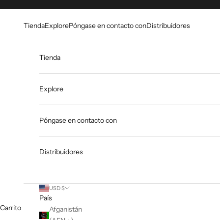
Ir al contenido
Go to Accessibility Statement
Tienda
Explore
Póngase en contacto con
Distribuidores
Tienda
Explore
Póngase en contacto con
Distribuidores
USD $
País
Carrito
Afganistán