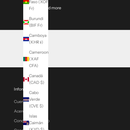
e
Faso (XOF
About Mission Workshop / London Bu
Read more
c
Fr)
t
Burundi
r
(BIF Fr)
ó
n
Camboya
i
(KHR ៛)
c
Cameroon
o
(XAF
y
CFA)
r
e
Canadá
c
(CAD $)
i
Información
Cabo
b
Verde
Cuenta
a
(CVE $)
u
Acerca de MW
n
Islas
Condiciones de uso
1
Caimán
0
(KYD $)