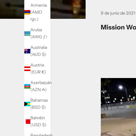
Armenia
(AMD
9 de junio de 2021
դր.)
Mission Wo
Aruba
(AWG ƒ)
Australia
(AUD $)
Austria
(EUR €)
Azerbaiyán
(AZN ₼)
Bahamas
(BSD $)
Bahréin
(USD $)
Bangladesh