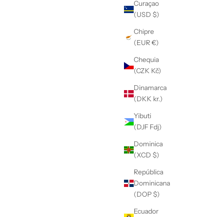
Curaçao
(USD $)
Chipre
(EUR €)
Chequia
(CZK Kč)
Dinamarca
(DKK kr.)
Yibuti
(DJF Fdj)
Dominica
(XCD $)
República
Dominicana
(DOP $)
Ecuador