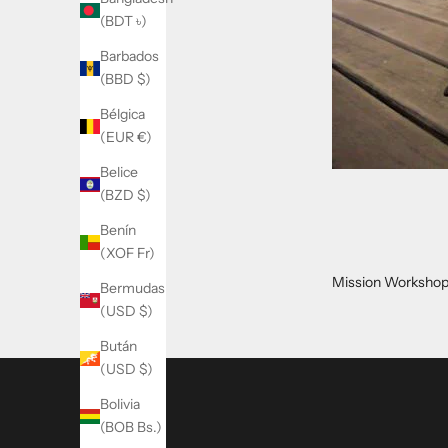
(BDT ৳)
B
Barbados
o
(BBD $)
l
Bélgica
(EUR €)
e
Belice
t
(BZD $)
í
Benín
n
(XOF Fr)
S
Mission Workshop 
Bermudas
u
(USD $)
s
Bután
c
(USD $)
r
í
Bolivia
b
(BOB Bs.)
a