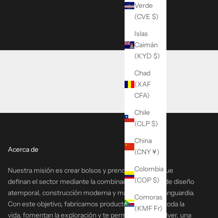
Verde
Launch // Amsterdam
(CVE $)
Islas
Caimán
(KYD $)
Chad
(XAF
CFA)
Chile
(CLP $)
China
Acerca de
(CNY ¥)
Colombia
Nuestra misión es crear bolsos y prendas de vestir que
(COP $)
definan el sector mediante la combinación perfecta de diseño
atemporal, construcción moderna y materiales de vanguardia.
Comoras
Con este objetivo, fabricamos productos que duran toda la
(KMF Fr)
vida, fomentan la exploración y te permiten salir y volver, una