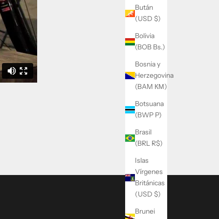
Bután
(USD $)
Bolivia
(BOB Bs.)
Bosnia y
Herzegovina
(BAM КМ)
Botsuana
(BWP P)
Brasil
(BRL R$)
Islas
Vírgenes
Británicas
(USD $)
Brunei