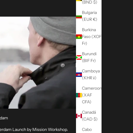
(BND $)
Bulgaria
(EUR €)
Burkina
Faso (XOF
Fr)
Burundi
(BIF Fr)
Camboya
(KHR ៛)
Cameroon
(XAF
CFA)
Canadá
rdam
(CAD $)
terdam Launch by Mission Workshop.
Cabo