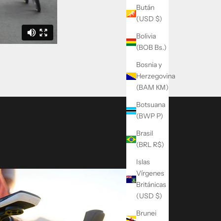
Bután
(USD $)
Bolivia
(BOB Bs.)
Bosnia y
Herzegovina
(BAM КМ)
Botsuana
(BWP P)
Brasil
(BRL R$)
Islas
Vírgenes
Británicas
(USD $)
Brunei