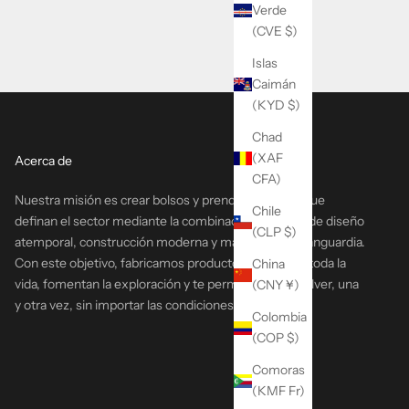
Verde
(CVE $)
Islas
Caimán
(KYD $)
Chad
(XAF
Acerca de
CFA)
Nuestra misión es crear bolsos y prendas de vestir que
Chile
definan el sector mediante la combinación perfecta de diseño
(CLP $)
atemporal, construcción moderna y materiales de vanguardia.
Con este objetivo, fabricamos productos que duran toda la
China
vida, fomentan la exploración y te permiten salir y volver, una
(CNY ¥)
y otra vez, sin importar las condiciones.
Colombia
(COP $)
Comoras
(KMF Fr)