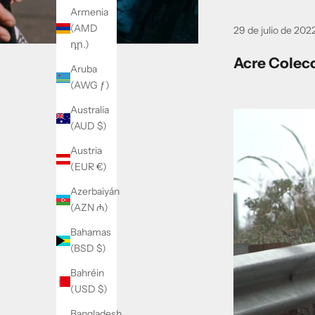
Armenia
(AMD
29 de julio de 202
դր.)
Acre Colecc
Aruba
(AWG ƒ)
Australia
(AUD $)
Austria
(EUR €)
Azerbaiyán
(AZN ₼)
Bahamas
(BSD $)
B
Bahréin
o
(USD $)
l
Bangladesh