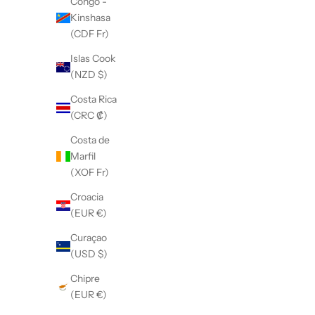
Congo -
i
Kinshasa
d
(CDF Fr)
o
.
Islas Cook
(NZD $)
Costa Rica
SUSCRÍBASE A
(CRC ₡)
Costa de
Marfil
(XOF Fr)
Croacia
(EUR €)
Curaçao
(USD $)
Chipre
(EUR €)