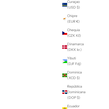
Curaçao
(USD $)
Chipre
(EUR €)
Chequia
(CZK Kč)
Dinamarca
(DKK kr.)
Yibuti
(DJF Fdj)
Dominica
(XCD $)
República
Dominicana
(DOP $)
Ecuador