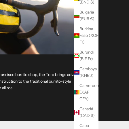
(BND $)
Bulgaria
(EUR €)
Burkina
Faso (XOF
Fr)
Burundi
(BIF Fr)
Camboya
rancisco burrito shop, the Toro brings advanced
(KHR ៛)
truction to the traditional burrito-style
Cameroon
ll roa...
(XAF
ar Bag
CFA)
Canadá
(CAD $)
Cabo