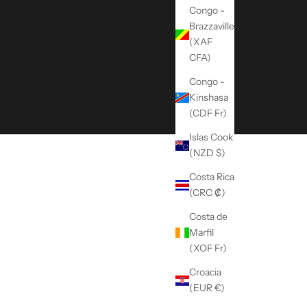
Congo -
Brazzaville
(XAF
CFA)
Congo -
Kinshasa
(CDF Fr)
Islas Cook
(NZD $)
Costa Rica
(CRC ₡)
Costa de
Marfil
(XOF Fr)
Croacia
(EUR €)