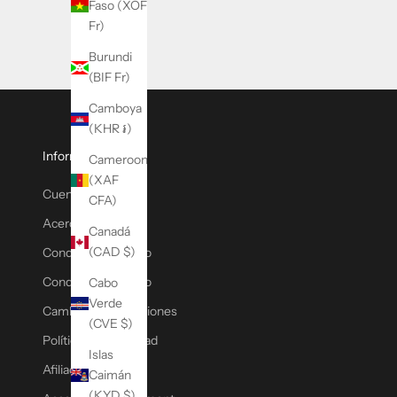
Faso (XOF
i
Fr)
c
o
Burundi
y
(BIF Fr)
r
Camboya
e
(KHR ៛)
c
i
Información
Cameroon
b
(XAF
Cuenta
a
CFA)
u
Acerca de MW
Canadá
n
(CAD $)
Condiciones de uso
1
0
Condiciones de uso
Cabo
%
Verde
Cambios y devoluciones
d
(CVE $)
e
Política de privacidad
Islas
d
Afiliado
Caimán
e
(KYD $)