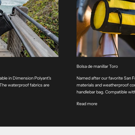
Bolsa de manillar Toro
able in Dimension Polyant's
Named after our favorite San F
he waterproof fabrics are
materials and weatherproof cons
handlebar bag. Compatible with a
About Toro Handleb
Read more