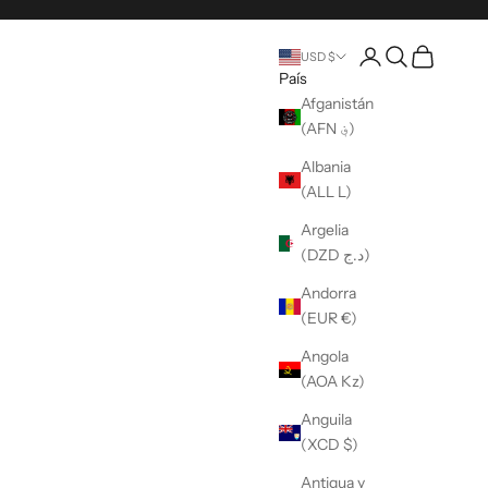
Abrir una cuenta
Búsqueda abier
Carro abier
USD $
País
Afganistán
(AFN ؋)
Albania
(ALL L)
Argelia
(DZD د.ج)
Andorra
(EUR €)
Angola
(AOA Kz)
Anguila
(XCD $)
Antigua y