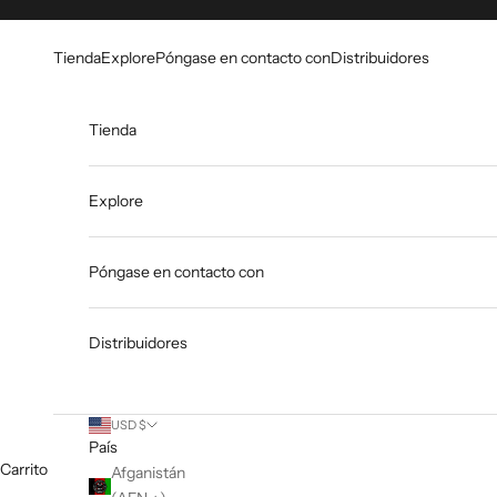
Ir al contenido
Go to Accessibility Statement
Tienda
Explore
Póngase en contacto con
Distribuidores
Tienda
Explore
Póngase en contacto con
Distribuidores
USD $
País
Carrito
Afganistán