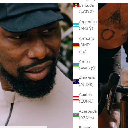
Barbuda
(XCD $)
Argentina
(ARS $)
Armenia
(AMD
դր.)
Aruba
(AWG ƒ)
Australia
(AUD $)
Austria
(EUR €)
Azerbaiyán
(AZN ₼)
Bahamas