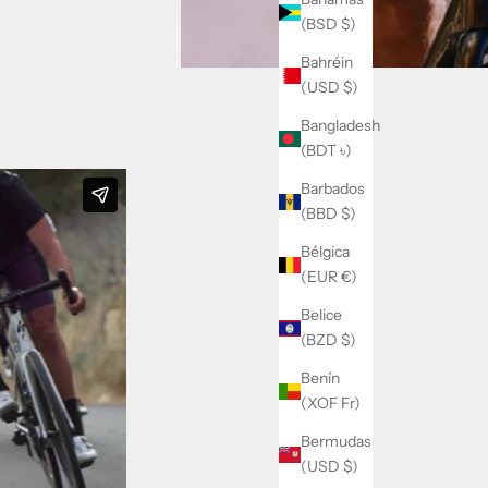
(BSD $)
Bahréin
(USD $)
Bangladesh
(BDT ৳)
Barbados
(BBD $)
Bélgica
(EUR €)
Belice
(BZD $)
Benín
(XOF Fr)
Bermudas
(USD $)