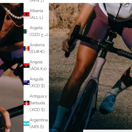
(AFN ؋)
Albania
(ALL L)
Argelia
(DZD د.ج)
Andorra
(EUR €)
Angola
(AOA Kz)
Anguila
(XCD $)
Antigua y
Barbuda
(XCD $)
Argentina
(ARS $)